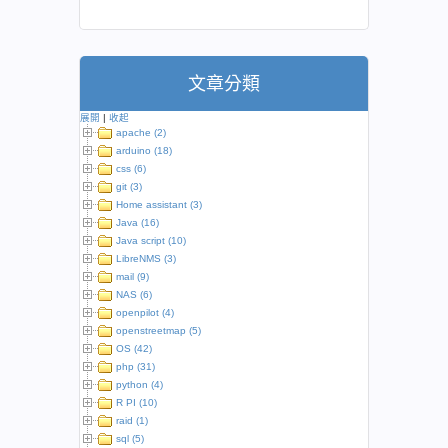
文章分類
展開
|
收起
apache (2)
arduino (18)
css (6)
git (3)
Home assistant (3)
Java (16)
Java script (10)
LibreNMS (3)
mail (9)
NAS (6)
openpilot (4)
openstreetmap (5)
OS (42)
php (31)
python (4)
R PI (10)
raid (1)
sql (5)