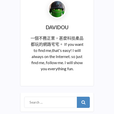
DAVIDOU
一個不務正業，甚麼科技產品
都玩的網路宅宅。 If you want
to find me,that's easy! I will
always on the Internet. so just
find me, follow me. I will show
you everything fun.