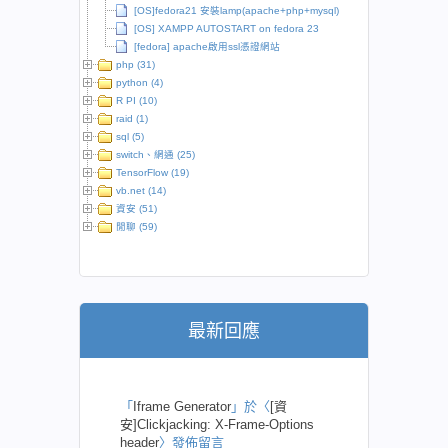
[OS]fedora21 安裝lamp(apache+php+mysql)
[OS] XAMPP AUTOSTART on fedora 23
[fedora] apache啟用ssl憑證網站
php (31)
python (4)
R PI (10)
raid (1)
sql (5)
switch、網通 (25)
TensorFlow (19)
vb.net (14)
資安 (51)
閒聊 (59)
最新回應
「
Iframe Generator
」於〈
[資
安]Clickjacking: X-Frame-Options
header
〉發佈留言