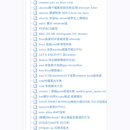
vmware p2v on linux note
ubuntu顯卡驅動安裝完後出現Unknown Error
ubuntu 硬碟對拷 HDD Clone via rsync
ubuntu 架設ftp server給學生上傳網站
rsync 備份 windows版
PE的BCD路徑
MAC OS M4 downgrade OS Version
linux版連RDP遠端桌面-xfreerdp
linux 透過cmd新增使用者
Linux 安裝samba網路芳鄰(CIFS)
LET’S ENCRYPT 與Certbot
fedora 找出硬碟爆掉的元凶!
esxi 安裝顯卡來跑gpu tensorflow
esxi linux硬碟縮小
esxi 6.0在windows10下安裝vmware tools後黑屏
cmd找檔案內字串
cmd 系統腳本大全
centos 7 開機grub修復失敗 symbol grub_xputs not found
bat備份-利用Xcopy達成-差異備份
ASUS P8H67-M-PRO主機板升級NVME PCI-E固態硬碟
Apache使用HTTP/2
acer altos iAMT技術
[硬體]Windows7 換主機板免重灌的方法
[OS]自己winPE 自己改!
[OS]win xp 光碟改版本