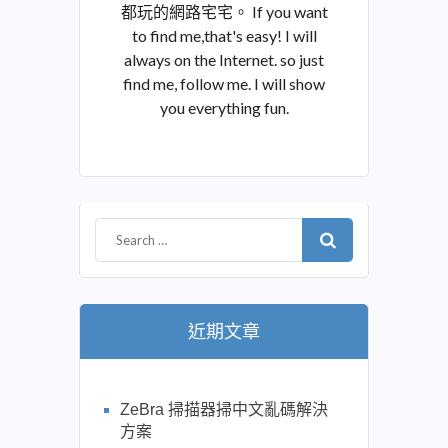
都玩的網路宅宅。 If you want
to find me,that's easy! I will
always on the Internet. so just
find me, follow me. I will show
you everything fun.
近期文章
ZeBra 掃描器掃中文亂碼解決
方案