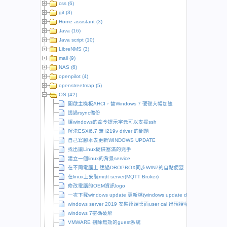
css (6)
git (3)
Home assistant (3)
Java (16)
Java script (10)
LibreNMS (3)
mail (9)
NAS (6)
openpilot (4)
openstreetmap (5)
OS (42)
開啟主機板AHCI，替Windows 7 硬碟大幅加速
透過rsync備份
讓windows的命令提示字元可以支援ssh
解決ESXi6.7 無 i219v driver 的問題
自己寫腳本去更新WINDOWS UPDATE
找出讓Linux硬碟塞滿的兇手
建立一個linux的背景service
在不同電腦上 透過DROPBOX同步WIN7的自黏便籤
在linux上安裝mqtt server(MQTT Broker)
修改電腦的OEM資訊logo
一次下載windows update 更新檔(windows update downloader)
windows server 2019 安裝遠端桌面user cal 出現授權問題
windows 7密碼破解
VMWARE 刪除無效的guest系統