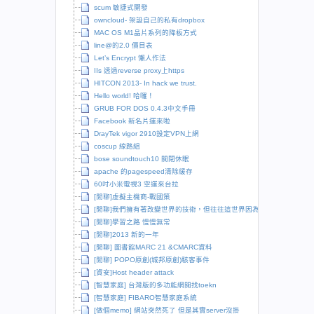
scum 敏捷式開發
owncloud- 架設自己的私有dropbox
MAC OS M1晶片系列的降板方式
line@的2.0 價目表
Let’s Encrypt 懶人作法
IIs 透過reverse proxy上https
HITCON 2013- In hack we trust.
Hello world! 哈囉！
GRUB FOR DOS 0.4.3中文手冊
Facebook 新名片運來啦
DrayTek vigor 2910設定VPN上網
coscup 線路組
bose soundtouch10 關閉休眠
apache 的pagespeed清除緩存
60吋小米電視3 空運來台拉
[閒聊]虛擬主機商-戰國策
[閒聊]我們擁有著改變世界的技術，但往往這世界因為保守而拒絕改變
[閒聊]學習之路 慢慢無常
[閒聊]2013 新的一年
[閒聊] 圖書館MARC 21 &CMARC資料
[閒聊] POPO原創(城邦原創)駭客事件
[資安]Host header attack
[智慧家庭] 台灣版的多功能網關找toekn
[智慧家庭] FIBARO智慧家庭系統
[做個memo] 網站突然死了 但是其實server沒掛