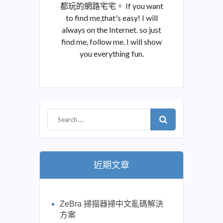
都玩的網路宅宅。 If you want
to find me,that's easy! I will
always on the Internet. so just
find me, follow me. I will show
you everything fun.
近期文章
ZeBra 掃描器掃中文亂碼解決
方案