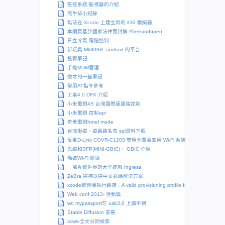
監控系統-監視器的介紹
煎牛排小紀錄
無法在 Xcode 上建立新的 iOS 模擬器
本網頁基於國家法律而封鎖 #freeandopen
日立冷氣 電腦控制
新玩具 Mk808B- android 的平台
投資筆記
手機MDM管理
徵才的一些筆記
常用AT指令參考
工業4.0 CFX 介紹
小米電視4S 台灣國際版遠端控制
小米電視 控制api
奇美電視hotel mode
台灣街道、道路路名表 sql資料下載
反推D-Link COVR-C1203 雙頻全覆蓋家用 Wi-Fi 系統
光纖和SFP(MINI-GBIC)、 GBIC 介紹
偽造Wi-Fi 訊號
一場真實世界的大型遊戲 Ingress
ZeBra 掃描器掃中文亂碼解決方案
xcode實體機執行跳錯：A valid provisioning profile for this executable
Web conf 2013- 活動篇
wd mypassport在 usb3.0 上讀不到
Stable Diffusion 安裝
scws-全文分詞檢索