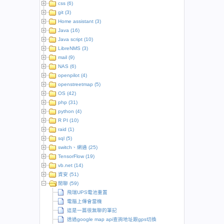
css (6)
git (3)
Home assistant (3)
Java (16)
Java script (10)
LibreNMS (3)
mail (9)
NAS (6)
openpilot (4)
openstreetmap (5)
OS (42)
php (31)
python (4)
R PI (10)
raid (1)
sql (5)
switch、網通 (25)
TensorFlow (19)
vb.net (14)
資安 (51)
閒聊 (59)
飛瑞UPS電池重置
電腦上傳會當機
這是一篇很無聊的筆記
透過google map api查詢地址跟gps切換