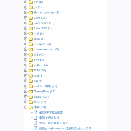
css (6)
git (3)
Home assistant (3)
Java (16)
Java script (10)
LibreNMS (3)
mail (9)
NAS (6)
openpilot (4)
openstreetmap (5)
OS (42)
php (31)
python (4)
R PI (10)
raid (1)
sql (5)
switch、網通 (25)
TensorFlow (19)
vb.net (14)
資安 (51)
閒聊 (59)
飛瑞UPS電池重置
電腦上傳會當機
這是一篇很無聊的筆記
透過google map api查詢地址跟gps切換