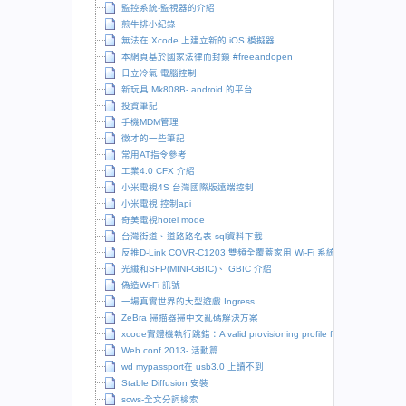
監控系統-監視器的介紹
煎牛排小紀錄
無法在 Xcode 上建立新的 iOS 模擬器
本網頁基於國家法律而封鎖 #freeandopen
日立冷氣 電腦控制
新玩具 Mk808B- android 的平台
投資筆記
手機MDM管理
徵才的一些筆記
常用AT指令參考
工業4.0 CFX 介紹
小米電視4S 台灣國際版遠端控制
小米電視 控制api
奇美電視hotel mode
台灣街道、道路路名表 sql資料下載
反推D-Link COVR-C1203 雙頻全覆蓋家用 Wi-Fi 系統
光纖和SFP(MINI-GBIC)、 GBIC 介紹
偽造Wi-Fi 訊號
一場真實世界的大型遊戲 Ingress
ZeBra 掃描器掃中文亂碼解決方案
xcode實體機執行跳錯：A valid provisioning profile for this executable
Web conf 2013- 活動篇
wd mypassport在 usb3.0 上讀不到
Stable Diffusion 安裝
scws-全文分詞檢索