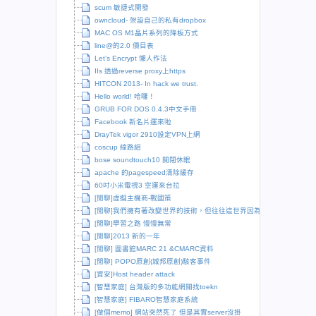
scum 敏捷式開發
owncloud- 架設自己的私有dropbox
MAC OS M1晶片系列的降板方式
line@的2.0 價目表
Let’s Encrypt 懶人作法
IIs 透過reverse proxy上https
HITCON 2013- In hack we trust.
Hello world! 哈囉！
GRUB FOR DOS 0.4.3中文手冊
Facebook 新名片運來啦
DrayTek vigor 2910設定VPN上網
coscup 線路組
bose soundtouch10 關閉休眠
apache 的pagespeed清除緩存
60吋小米電視3 空運來台拉
[閒聊]虛擬主機商-戰國策
[閒聊]我們擁有著改變世界的技術，但往往這世界因為保守而拒絕改變
[閒聊]學習之路 慢慢無常
[閒聊]2013 新的一年
[閒聊] 圖書館MARC 21 &CMARC資料
[閒聊] POPO原創(城邦原創)駭客事件
[資安]Host header attack
[智慧家庭] 台灣版的多功能網關找toekn
[智慧家庭] FIBARO智慧家庭系統
[做個memo] 網站突然死了 但是其實server沒掛