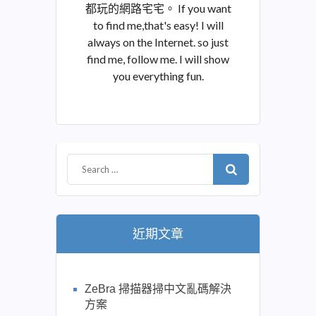
都玩的網路宅宅。 If you want
to find me,that's easy! I will
always on the Internet. so just
find me, follow me. I will show
you everything fun.
近期文章
ZeBra 掃描器掃中文亂碼解決
方案