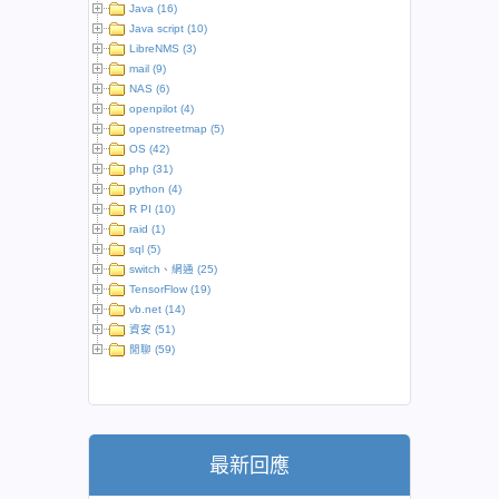
Java (16)
Java script (10)
LibreNMS (3)
mail (9)
NAS (6)
openpilot (4)
openstreetmap (5)
OS (42)
php (31)
python (4)
R PI (10)
raid (1)
sql (5)
switch、網通 (25)
TensorFlow (19)
vb.net (14)
資安 (51)
閒聊 (59)
最新回應