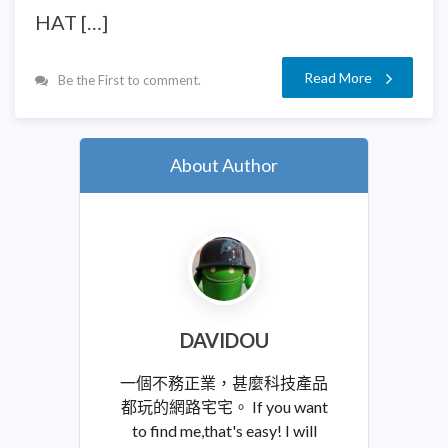
HAT […]
Read More
Be the First to comment.
About Author
DAVIDOU
一個不務正業，甚麼科技產品
都玩的網路宅宅。 If you want
to find me,that's easy! I will