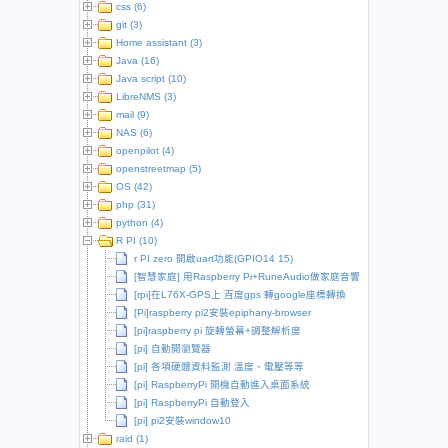
css (6)
git (3)
Home assistant (3)
Java (16)
Java script (10)
LibreNMS (3)
mail (9)
NAS (6)
openpilot (4)
openstreetmap (5)
OS (42)
php (31)
python (4)
R PI (10)
r PI zero 開啟uart功能(GPIO14 15)
[智慧家庭] 用Raspberry Pi+RuneAudio做家庭音響
[rpi]在L76X-GPS上 百度gps 轉google座標轉換
[Pi]raspberry pi2安裝epiphany-browser
[pi]raspberry pi 旋轉螢幕+調整解析度
[pi] 自動開瀏覽器
[pi] 各項硬體資料監測 溫度、電壓等等
[pi] RaspberryPi 開機自動進入桌面系統
[pi] RaspberryPi 自動登入
[pi] pi2安裝window10
raid (1)