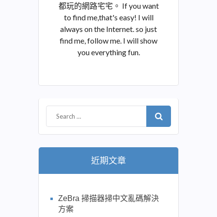
都玩的網路宅宅。 If you want
to find me,that's easy! I will
always on the Internet. so just
find me, follow me. I will show
you everything fun.
近期文章
ZeBra 掃描器掃中文亂碼解決
方案