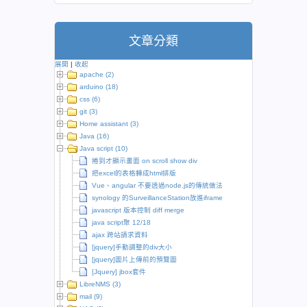
文章分類
展開
|
收起
apache (2)
arduino (18)
css (6)
git (3)
Home assistant (3)
Java (16)
Java script (10)
捲到才顯示畫面 on scroll show div
把excel的表格轉成html排版
Vue、angular 不要透過node.js的傳統做法
synology 的SurveillanceStation放進iframe
javascript 版本控制 diff merge
java script聚 12/18
ajax 跨站請求資料
[jquery]手動調整的div大小
[jquery]圖片上傳前的預覽圖
[Jquery] jbox套件
LibreNMS (3)
mail (9)