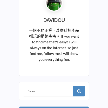
DAVIDOU
一個不務正業，甚麼科技產品
都玩的網路宅宅。 If you want
to find me,that's easy! I will
always on the Internet. so just
find me, follow me. I will show
you everything fun.