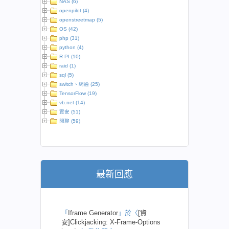
NAS (6)
openpilot (4)
openstreetmap (5)
OS (42)
php (31)
python (4)
R PI (10)
raid (1)
sql (5)
switch、網通 (25)
TensorFlow (19)
vb.net (14)
資安 (51)
閒聊 (59)
最新回應
「
Iframe Generator
」於〈
[資
安]Clickjacking: X-Frame-Options