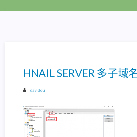
HNAIL SERVER 多子域
davidou