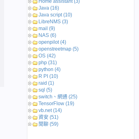
Home assistant (3)
Java (16)
Java script (10)
LibreNMS (3)
mail (9)
NAS (6)
openpilot (4)
openstreetmap (5)
OS (42)
php (31)
python (4)
R PI (10)
raid (1)
sql (5)
switch、網通 (25)
TensorFlow (19)
vb.net (14)
資安 (51)
閒聊 (59)