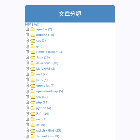
文章分類
展開
|
收起
apache (2)
arduino (18)
css (6)
git (3)
Home assistant (3)
Java (16)
Java script (10)
LibreNMS (3)
mail (9)
NAS (6)
openpilot (4)
openstreetmap (5)
OS (42)
php (31)
python (4)
R PI (10)
raid (1)
sql (5)
switch、網通 (25)
TensorFlow (19)