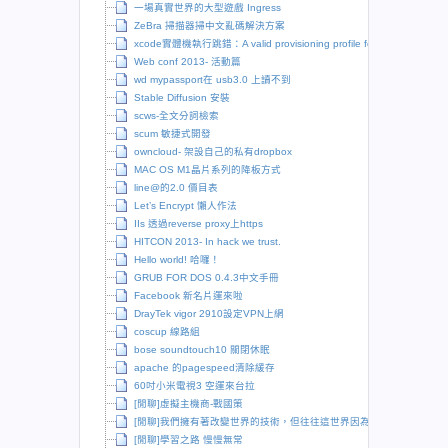
一場真實世界的大型遊戲 Ingress
ZeBra 掃描器掃中文亂碼解決方案
xcode實體機執行跳錯：A valid provisioning profile for this executable
Web conf 2013- 活動篇
wd mypassport在 usb3.0 上讀不到
Stable Diffusion 安裝
scws-全文分詞檢索
scum 敏捷式開發
owncloud- 架設自己的私有dropbox
MAC OS M1晶片系列的降板方式
line@的2.0 價目表
Let’s Encrypt 懶人作法
IIs 透過reverse proxy上https
HITCON 2013- In hack we trust.
Hello world! 哈囉！
GRUB FOR DOS 0.4.3中文手冊
Facebook 新名片運來啦
DrayTek vigor 2910設定VPN上網
coscup 線路組
bose soundtouch10 關閉休眠
apache 的pagespeed清除緩存
60吋小米電視3 空運來台拉
[閒聊]虛擬主機商-戰國策
[閒聊]我們擁有著改變世界的技術，但往往這世界因為保守而拒絕改變
[閒聊]學習之路 慢慢無常