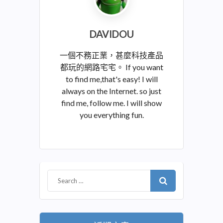
DAVIDOU
一個不務正業，甚麼科技產品
都玩的網路宅宅。 If you want
to find me,that's easy! I will
always on the Internet. so just
find me, follow me. I will show
you everything fun.