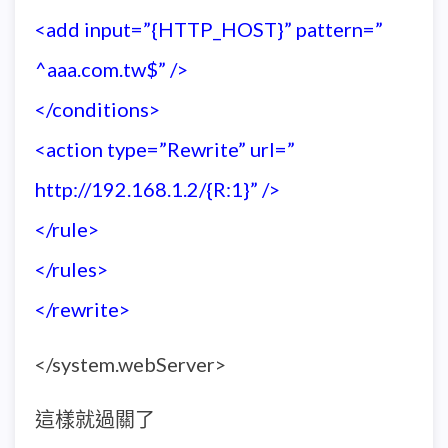
<add input=”{HTTP_HOST}” pattern=”
^aaa.com.tw$” />
</conditions>
<action type=”Rewrite” url=”
http://192.168.1.2/{R:1}” />
</rule>
</rules>
</rewrite>
</system.webServer>
這樣就過關了