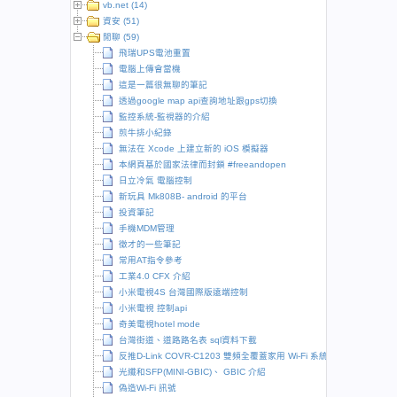
vb.net (14)
資安 (51)
閒聊 (59)
飛瑞UPS電池重置
電腦上傳會當機
這是一篇很無聊的筆記
透過google map api查詢地址跟gps切換
監控系統-監視器的介紹
煎牛排小紀錄
無法在 Xcode 上建立新的 iOS 模擬器
本網頁基於國家法律而封鎖 #freeandopen
日立冷氣 電腦控制
新玩具 Mk808B- android 的平台
投資筆記
手機MDM管理
徵才的一些筆記
常用AT指令參考
工業4.0 CFX 介紹
小米電視4S 台灣國際版遠端控制
小米電視 控制api
奇美電視hotel mode
台灣街道、道路路名表 sql資料下載
反推D-Link COVR-C1203 雙頻全覆蓋家用 Wi-Fi 系統
光纖和SFP(MINI-GBIC)、 GBIC 介紹
偽造Wi-Fi 訊號