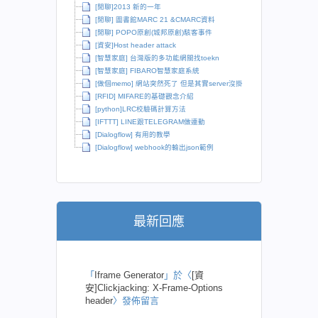
[閒聊]2013 新的一年
[閒聊] 圖書館MARC 21 &CMARC資料
[閒聊] POPO原創(城邦原創)駭客事件
[資安]Host header attack
[智慧家庭] 台灣版的多功能網關找toekn
[智慧家庭] FIBARO智慧家庭系統
[做個memo] 網站突然死了 但是其實server沒掛
[RFID] MIFARE的基礎觀念介紹
[python]LRC校驗碼計算方法
[IFTTT] LINE跟TELEGRAM做連動
[Dialogflow] 有用的教學
[Dialogflow] webhook的輸出json範例
最新回應
「
Iframe Generator
」於〈
[資
安]Clickjacking: X-Frame-Options
header
〉發佈留言