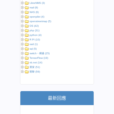
LibreNMS (3)
mail (9)
NAS (6)
openpilot (4)
openstreetmap (5)
OS (42)
php (31)
python (4)
R PI (10)
raid (1)
sql (5)
switch、網通 (25)
TensorFlow (19)
vb.net (14)
資安 (51)
閒聊 (59)
最新回應