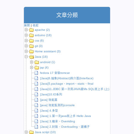
文章分類
展開
|
收起
apache (2)
arduino (18)
css (6)
git (3)
Home assistant (3)
Java (16)
android (1)
jsp (4)
fedora 17 安裝tomcat
[Java]6.抽象(Abstract)與介面(Interface)
[Java]5.package、import、static、final
[Java]11.JDBC 第一次用JAVA連Ms SQL就上手 (上)
[Java]10.IO系列
[java] 效能篇
[java] 效能監測的jconsole
[Java] 4.多型
[Java] 1.第一次java就上手 Hello Java
[Java] 3.繼承、Overriding
[Java] 2.封裝、Overloading、建構子
Java script (10)