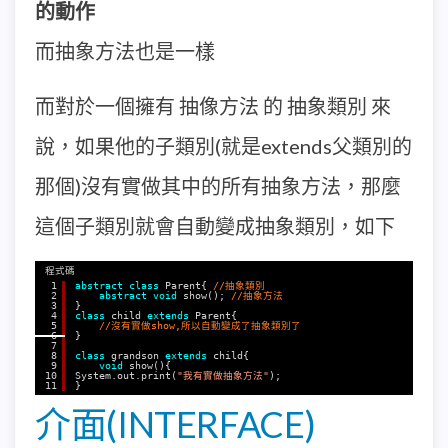
的動作
而抽象方法也是一樣
而對於一個擁有 抽像方法 的 抽象類別 來
說，如果他的子類別(就是extends父類別的
那個)沒有實做其中的所有抽象方法，那麼
這個子類別就會自動變成抽象類別，如下
程式碼
1
abstract
class
Parent{ 
//抽象類別
2
abstract
void
show(); 
//抽象方法
3
}
4
class
child 
extends
Parent{
5
//沒有實做show,所以自動變成了抽象類別了
6
}
7
8
class
grandson 
extends
child{
9
void
show(){
10
System.out.print(
"我有實做抽象方法"
);
11
}
介面(INTERFACE)