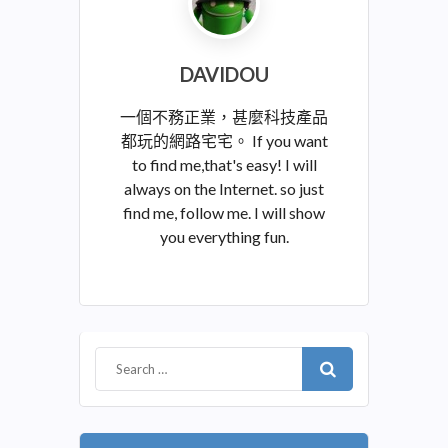
DAVIDOU
一個不務正業，甚麼科技產品
都玩的網路宅宅。 If you want
to find me,that's easy! I will
always on the Internet. so just
find me, follow me. I will show
you everything fun.