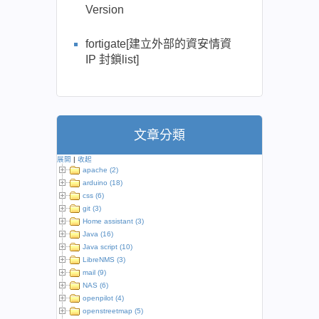
Version
fortigate[建立外部的資安情資
IP 封鎖list]
文章分類
展開
|
收起
apache (2)
arduino (18)
css (6)
git (3)
Home assistant (3)
Java (16)
Java script (10)
LibreNMS (3)
mail (9)
NAS (6)
openpilot (4)
openstreetmap (5)