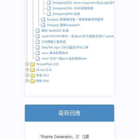
[fortigate]SSL deep inspection在google沒作用
[fortigate]SSL /SSH深層檢查
[fortigate]DNS 過濾
fortigate 阻擋網站後，使用者會等待超時
fortigate 連線fortiswitch
解析 NetBIOS 名稱
zyxel GS1920系列，各自port互不通設定(除了uplink)
OSI網路七層用途
DrayTek vigor 2910設定VPN上網
cisco 基本配置指令
cisco 在同一個port 設定兩個vlan
TensorFlow (19)
vb.net (14)
資安 (51)
閒聊 (59)
最新回應
「
Iframe Generator
」於〈
[資