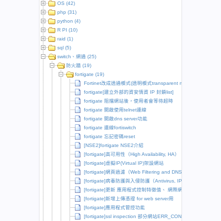
OS (42)
php (31)
python (4)
R PI (10)
raid (1)
sql (5)
switch、網通 (25)
防火牆 (19)
fortigate (19)
Fortinet改成透通模式(透明模式transparent mode)
fortigate[建立外部的資安情資 IP 封鎖list]
fortigate 阻擋網站後，使用者會等待超時
fortigate 開啟使用telnet連線
fortigate 開啟dns server功能
fortigate 連線fortiswitch
fortigate 忘記密碼reset
[NSE2]fortigate NSE2介紹
[fortigate]高可用性（High Availability, HA）
[fortigate]虛擬IP(Virtual IP)架設網站
[fortigate]網頁過濾（Web Filtering and DNS Filtering）、
[fortigate]病毒防護與入侵防護（Antivirus, IPS）
[fortigate]更新 應用程式控制特徵值、 網際網路服務資料庫版
[fortigate]新增上傳憑證 for web server用
[fortigate]應用程式管控功能
[fortigate]ssl inspection 部分網站ERR_CONNECTION_RESE