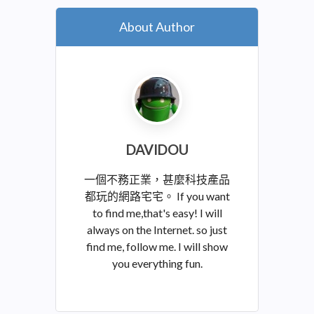
About Author
DAVIDOU
一個不務正業，甚麼科技產品
都玩的網路宅宅。 If you want
to find me,that's easy! I will
always on the Internet. so just
find me, follow me. I will show
you everything fun.