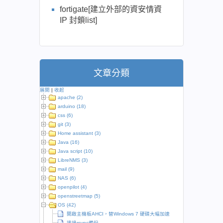
fortigate[建立外部的資安情資
IP 封鎖list]
文章分類
展開
|
收起
apache (2)
arduino (18)
css (6)
git (3)
Home assistant (3)
Java (16)
Java script (10)
LibreNMS (3)
mail (9)
NAS (6)
openpilot (4)
openstreetmap (5)
OS (42)
開啟主機板AHCI，替Windows 7 硬碟大幅加速
透過rsync備份