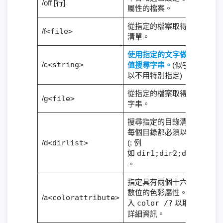
/off [行]
屬性的檔案。
從指定的檔案取得檔案
/f
<file>
清單。
使用指定的文字做為常
/c
<string>
值搜尋字串。
(似乎可
以不用特別指定)
從指定的檔案取得搜尋
/g
<file>
字串。
搜尋指定的目錄清單。
每個目錄都必須以分號
/d
<dirlist>
(; 例
如
dir1;dir2;dir3
)
。
指定具有兩個十六進位
數位的色彩屬性。 輸
/a
<colorattribute>
入
color /?
以取得
詳細資訊。