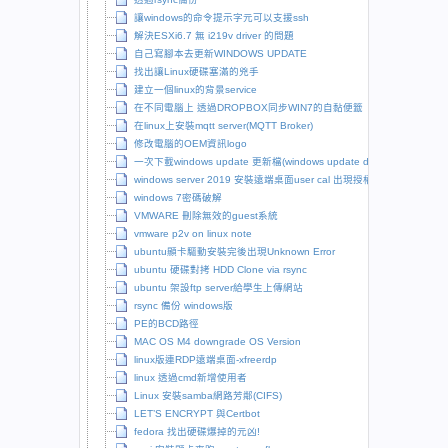
讓windows的命令提示字元可以支援ssh
解決ESXi6.7 無 i219v driver 的問題
自己寫腳本去更新WINDOWS UPDATE
找出讓Linux硬碟塞滿的兇手
建立一個linux的背景service
在不同電腦上 透過DROPBOX同步WIN7的自黏便籤
在linux上安裝mqtt server(MQTT Broker)
修改電腦的OEM資訊logo
一次下載windows update 更新檔(windows update downloader)
windows server 2019 安裝遠端桌面user cal 出現授權問題
windows 7密碼破解
VMWARE 刪除無效的guest系統
vmware p2v on linux note
ubuntu顯卡驅動安裝完後出現Unknown Error
ubuntu 硬碟對拷 HDD Clone via rsync
ubuntu 架設ftp server給學生上傳網站
rsync 備份 windows版
PE的BCD路徑
MAC OS M4 downgrade OS Version
linux版連RDP遠端桌面-xfreerdp
linux 透過cmd新增使用者
Linux 安裝samba網路芳鄰(CIFS)
LET’S ENCRYPT 與Certbot
fedora 找出硬碟爆掉的元凶!