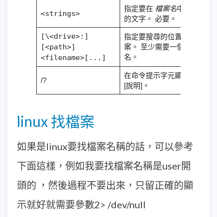
指定要在
檔案名
中搜尋
<strings>
的文字。 必要。
[\<drive>:]
指定要搜尋的位置和檔
[<path>]
案。 至少需要一個檔案
名。
<filename>[...]
在命令提示字元顯示
/?
[說明]。
linux 找檔案
如果是linux要找檔案名稱的話，可以參考
下面這樣，例如我要找檔案名稱是user開
頭的 ，然後過程不要出來，只留正確的顯
示就好就需要參數2> /dev/null