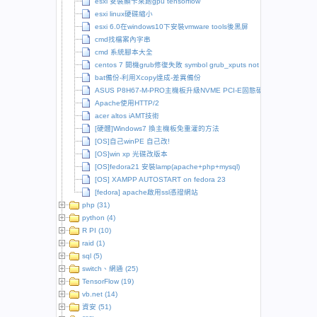
esxi 安裝顯卡來跑gpu tensorflow
esxi linux硬碟縮小
esxi 6.0在windows10下安裝vmware tools後黑屏
cmd找檔案內字串
cmd 系統腳本大全
centos 7 開機grub修復失敗 symbol grub_xputs not found
bat備份-利用Xcopy達成-差異備份
ASUS P8H67-M-PRO主機板升級NVME PCI-E固態硬碟
Apache使用HTTP/2
acer altos iAMT技術
[硬體]Windows7 換主機板免重灌的方法
[OS]自己winPE 自己改!
[OS]win xp 光碟改版本
[OS]fedora21 安裝lamp(apache+php+mysql)
[OS] XAMPP AUTOSTART on fedora 23
[fedora] apache啟用ssl憑證網站
php (31)
python (4)
R PI (10)
raid (1)
sql (5)
switch、網通 (25)
TensorFlow (19)
vb.net (14)
資安 (51)