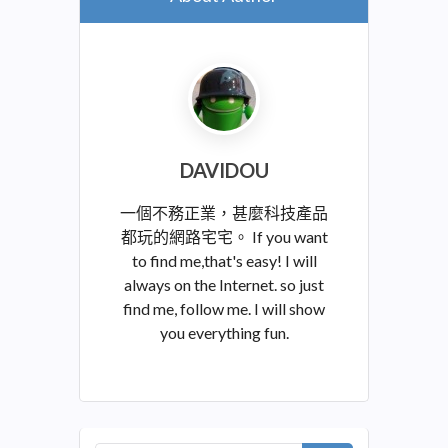
DAVIDOU
一個不務正業，甚麼科技產品
都玩的網路宅宅。 If you want
to find me,that's easy! I will
always on the Internet. so just
find me, follow me. I will show
you everything fun.