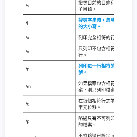
搜尋目前的目錄和所有
/s
子目錄。
搜尋字串時，忽略字元
/i
的大小寫。
/x
列印完全相符的行。
只列印不包含相符項的
/v
行。
列印每一行相符的行
/n
號。
如果檔案包含相符的檔
/m
案，則只列印檔案名。
在每個相符行之前列印
/o
字元位移。
略過具有不可列印字元
/p
的檔案。
不會略過已設定 offline