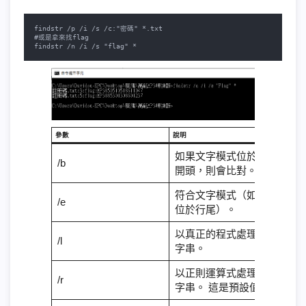
findstr /p /i /s /c:"密碼" *.txt

#或是拿來找flag

findstr /n /i /s "flag" *
參數
說明
如果文字模式位於行的
/b
開頭，則會比對。
符合文字模式（如果它
/e
位於行尾）。
以真正的程式處理搜尋
/l
字串。
以正則運算式處理搜尋
/r
字串。 這是預設值。