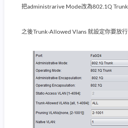
把administrarive Mode改為802.1Q Trunk
之後Trunk-Allowed Vlans 就設定你要