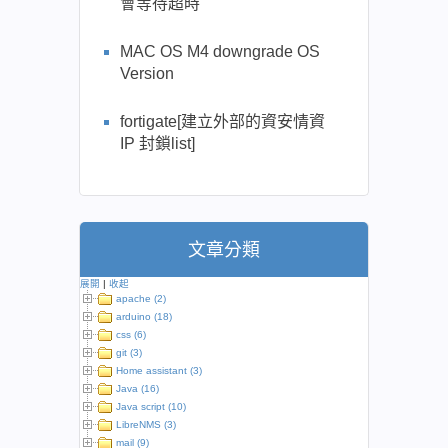
會等待超時
MAC OS M4 downgrade OS
Version
fortigate[建立外部的資安情資
IP 封鎖list]
文章分類
展開
|
收起
apache (2)
arduino (18)
css (6)
git (3)
Home assistant (3)
Java (16)
Java script (10)
LibreNMS (3)
mail (9)