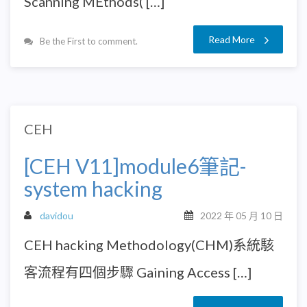
Scanning MEthods( […]
Read More
Be the First to comment.
CEH
[CEH V11]module6筆記-
system hacking
davidou
2022 年 05 月 10 日
CEH hacking Methodology(CHM)系統駭
客流程有四個步驟 Gaining Access […]