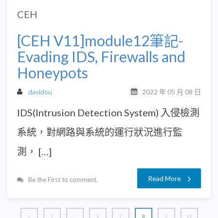
CEH
[CEH V11]module12筆記-
Evading IDS, Firewalls and
Honeypots
davidou
2022 年 05 月 08 日
IDS(Intrusion Detection System) 入侵檢測
系統，對網路與系統的運行狀況進行監
測， […]
Read More
Be the First to comment.
«
1
...
6
7
8
9
10