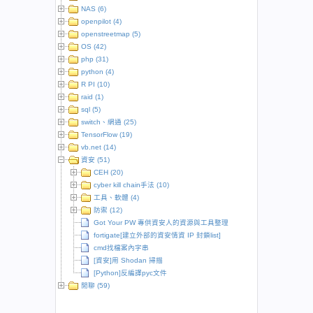
NAS (6)
openpilot (4)
openstreetmap (5)
OS (42)
php (31)
python (4)
R PI (10)
raid (1)
sql (5)
switch、網通 (25)
TensorFlow (19)
vb.net (14)
資安 (51)
CEH (20)
cyber kill chain手法 (10)
工具、軟體 (4)
防禦 (12)
Got Your PW 專供資安人的資源與工具整理
fortigate[建立外部的資安情資 IP 封鎖list]
cmd找檔案內字串
[資安]用 Shodan 掃描
[Python]反編譯pyc文件
閒聊 (59)