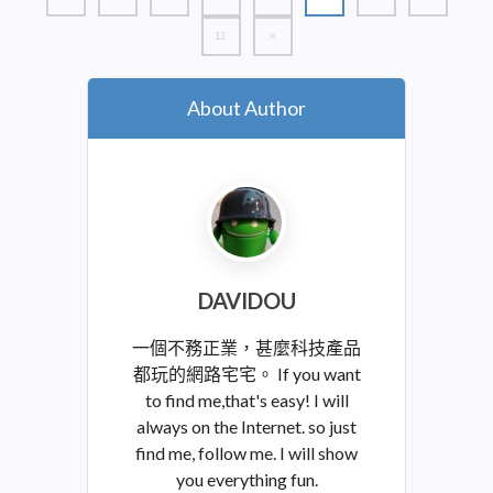
11
»
About Author
DAVIDOU
一個不務正業，甚麼科技產品
都玩的網路宅宅。 If you want
to find me,that's easy! I will
always on the Internet. so just
find me, follow me. I will show
you everything fun.