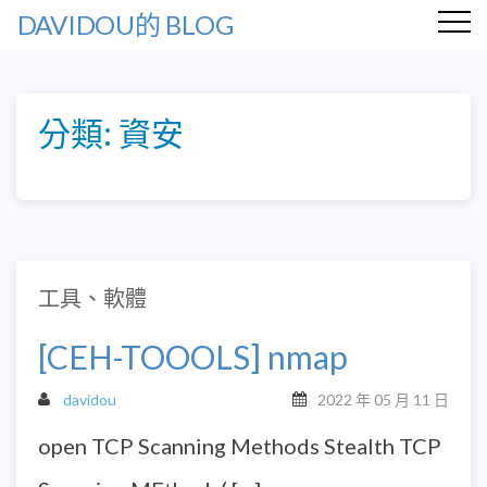
DAVIDOU的 BLOG
分類:
資安
工具、軟體
[CEH-TOOOLS] nmap
davidou
2022 年 05 月 11 日
open TCP Scanning Methods Stealth TCP