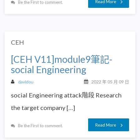
Read More
Be the First to comment.
CEH
[CEH V11]module9筆記-
social Engineering
davidou
2022 年 05 月 09 日
social Engineering attack階段 Research
the target company […]
Read More
Be the First to comment.