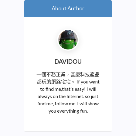
About Author
DAVIDOU
一個不務正業，甚麼科技產品
都玩的網路宅宅。 If you want
to find me,that's easy! I will
always on the Internet. so just
find me, follow me. I will show
you everything fun.