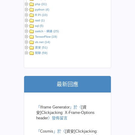
php (31)
python (4)
R PI (10)
raid (1)
sql (5)
switch、網通 (25)
TensorFlow (19)
vb.net (14)
資安 (51)
閒聊 (59)
最新回應
「
Iframe Generator
」於〈
[資
安]Clickjacking: X-Frame-Options
header
〉發佈留言
「
Cosmis
」於〈
[資安]Clickjacking: