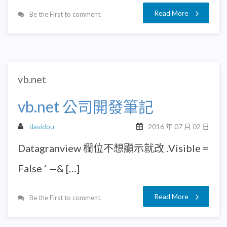
Read More
Be the First to comment.
vb.net
vb.net 公司開發筆記
davidou
2016 年 07 月 02 日
Datagranview 欄位不想顯示就改 .Visible =
False ‘ —& […]
Read More
Be the First to comment.