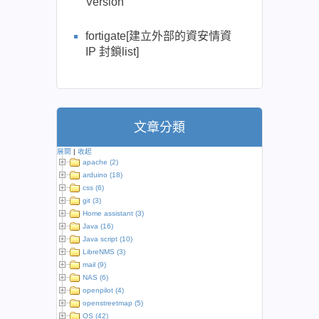
Version
fortigate[建立外部的資安情資
IP 封鎖list]
文章分類
展開
|
收起
apache (2)
arduino (18)
css (6)
git (3)
Home assistant (3)
Java (16)
Java script (10)
LibreNMS (3)
mail (9)
NAS (6)
openpilot (4)
openstreetmap (5)
OS (42)