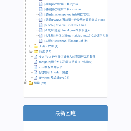
[暴破]暴力破解工具-hydra
[暴破]暴力破解工具-crowbar
[暴破]crackmapexec 破解網芳密碼
[提權]PwnKit,可以讓一般使用者輕鬆變成 Root
[5.安裝]Reverse Shell反向Shell
[4.攻擊]透過User-Agent來攻擊注入
[4.攻擊] 永恆之藍eternalblue-ms17-010漏洞攻擊
[1.偵查]wireshark 撈modbus封包
工具、軟體 (4)
防禦 (12)
Got Your PW 專供資安人的資源與工具整理
fortigate[建立外部的資安情資 IP 封鎖list]
cmd找檔案內字串
[資安]用 Shodan 掃描
[Python]反編譯pyc文件
閒聊 (59)
最新回應