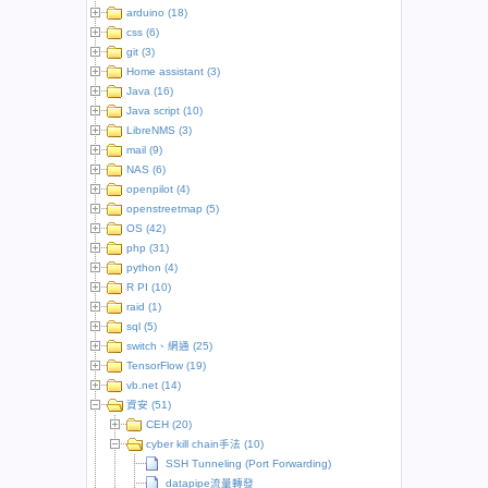
arduino (18)
css (6)
git (3)
Home assistant (3)
Java (16)
Java script (10)
LibreNMS (3)
mail (9)
NAS (6)
openpilot (4)
openstreetmap (5)
OS (42)
php (31)
python (4)
R PI (10)
raid (1)
sql (5)
switch、網通 (25)
TensorFlow (19)
vb.net (14)
資安 (51)
CEH (20)
cyber kill chain手法 (10)
SSH Tunneling (Port Forwarding)
datapipe流量轉發