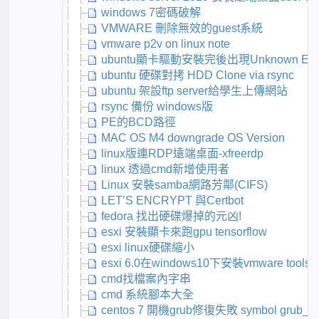
windows 7密碼破解
VMWARE 刪除無效的guest系統
vmware p2v on linux note
ubuntu顯卡驅動安裝完後出現Unknown Erro
ubuntu 硬碟對拷 HDD Clone via rsync
ubuntu 架設ftp server給學生上傳網站
rsync 備份 windows版
PE的BCD路徑
MAC OS M4 downgrade OS Version
linux版連RDP遠端桌面-xfreerdp
linux 透過cmd新增使用者
Linux 安裝samba網路芳鄰(CIFS)
LET’S ENCRYPT 與Certbot
fedora 找出硬碟爆掉的元凶!
esxi 安裝顯卡來跑gpu tensorflow
esxi linux硬碟縮小
esxi 6.0在windows10下安裝vmware tool
cmd找檔案內字串
cmd 系統腳本大全
centos 7 開機grub修復失敗 symbol grub_xpu