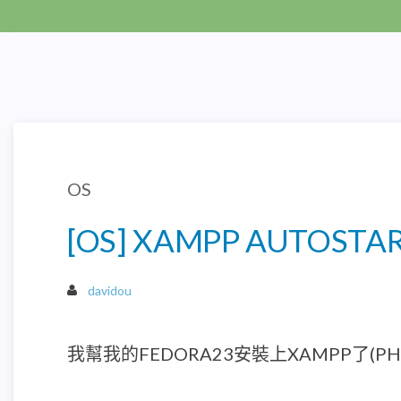
OS
[OS] XAMPP AUTOSTA
davidou
我幫我的FEDORA23安裝上XAMPP了(PH