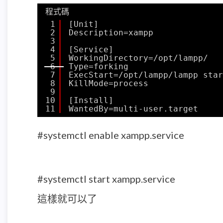
程式碼
1
[Unit]
2
Description=xampp
3
4
[Service]
5
WorkingDirectory=/opt/lampp/
6
Type=forking
7
ExecStart=/opt/lampp/lampp star
8
KillMode=process
9
10
[Install]
11
WantedBy=multi-user.target
#systemctl enable xampp.service
#systemctl start xampp.service
這樣就可以了