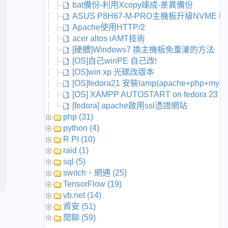
bat備份-利用Xcopy達成-差異備份
ASUS P8H67-M-PRO主機板升級NVME P
Apache使用HTTP/2
acer altos iAMT技術
[硬體]Windows7 換主機板免重灌的方法
[OS]自己winPE 自己改!
[OS]win xp 光碟改版本
[OS]fedora21 安裝lamp(apache+php+mysq
[OS] XAMPP AUTOSTART on fedora 23
[fedora] apache啟用ssl憑證網站
php (31)
python (4)
R PI (10)
raid (1)
sql (5)
switch、網通 (25)
TensorFlow (19)
vb.net (14)
資安 (51)
閒聊 (59)