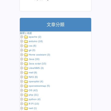
文章分類
展開
|
收起
apache (2)
arduino (18)
css (6)
git (3)
Home assistant (3)
Java (16)
Java script (10)
LibreNMS (3)
mail (9)
NAS (6)
openpilot (4)
openstreetmap (5)
OS (42)
php (31)
python (4)
R PI (10)
raid (1)