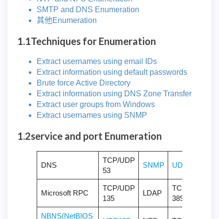
SMTP and DNS Enumeration
其他Enumeration
1.1Techniques for Enumeration
Extract usernames using email IDs
Extract information using default passwords
Brute force Active Directory
Extract information using DNS Zone Transfer
Extract user groups from Windows
Extract usernames using SNMP
1.2service and port Enumeration
TCP/UDP
DNS
SNMP
UDP 161
53
TCP/UDP
TCP/UDP
Microsoft RPC
LDAP
135
389
NBNS(NetBIOS