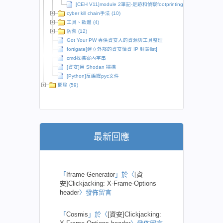
[CEH V11]module 2筆記-足跡和偵察footprinting and reconnaiss
cyber kill chain手法 (10)
工具、軟體 (4)
防禦 (12)
Got Your PW 專供資安人的資源與工具整理
fortigate[建立外部的資安情資 IP 封鎖list]
cmd找檔案內字串
[資安]用 Shodan 掃描
[Python]反編譯pyc文件
閒聊 (59)
最新回應
「
Iframe Generator
」於〈
[資
安]Clickjacking: X-Frame-Options
header
〉發佈留言
「
Cosmis
」於〈
[資安]Clickjacking: