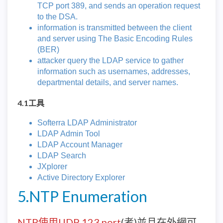
TCP port 389, and sends an operation request
to the DSA.
information is transmitted between the client
and server using The Basic Encoding Rules
(BER)
attacker query the LDAP service to gather
information such as usernames, addresses,
departmental details, and server names.
4.1工具
Softerra LDAP Administrator
LDAP Admin Tool
LDAP Account Manager
LDAP Search
JXplorer
Active Directory Explorer
5.NTP Enumeration
NTP使用UDP 123 port
(考)並且在外網可