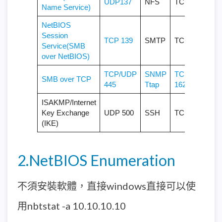
UDP137
NFS
TCP 2049
Name Service)
NetBIOS
Session
TCP 139
SMTP
TCP 25
Service(SMB
over NetBIOS)
TCP/UDP
SNMP
TCP/UDP
SMB over TCP
445
Ttap
162
ISAKMP/Internet
Key Exchange
UDP 500
SSH
TCP 22
(IKE)
2.NetBIOS Enumeration
不須安裝軟體，直接windows直接可以使
用nbtstat -a 10.10.10.10