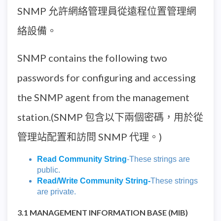
SNMP 允許網絡管理員從遠程位置管理網
絡設備。
SNMP contains the following two
passwords for configuring and accessing
the SNMP agent from the management
station.(SNMP 包含以下兩個密碼，用於從
管理站配置和訪問 SNMP 代理。)
Read Community String
-These strings are
public.
Read/Write Community String-
These strings
are private.
3.1 MANAGEMENT INFORMATION BASE (MIB)