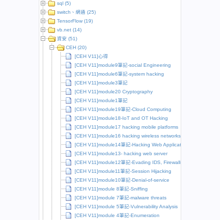
sql (5)
switch、網通 (25)
TensorFlow (19)
vb.net (14)
資安 (51)
CEH (20)
[CEH V11]心得
[CEH V11]module9筆記-social Engineering
[CEH V11]module6筆記-system hacking
[CEH V11]module3筆記
[CEH V11]module20 Cryptography
[CEH V11]module1筆記
[CEH V11]module19筆記-Cloud Computing
[CEH V11]module18-IoT and OT Hacking
[CEH V11]module17 hacking mobile platforms
[CEH V11]module16 hacking wireless networks
[CEH V11]module14筆記-Hacking Web Applications
[CEH V11]module13- hacking web server
[CEH V11]module12筆記-Evading IDS, Firewalls and Honeypots
[CEH V11]module11筆記-Session Hijacking
[CEH V11]module10筆記-Denial-of-service
[CEH V11]module 8筆記-Sniffing
[CEH V11]module 7筆記-malware threats
[CEH V11]module 5筆記-Vulnerability Analysis
[CEH V11]module 4筆記-Enumeration