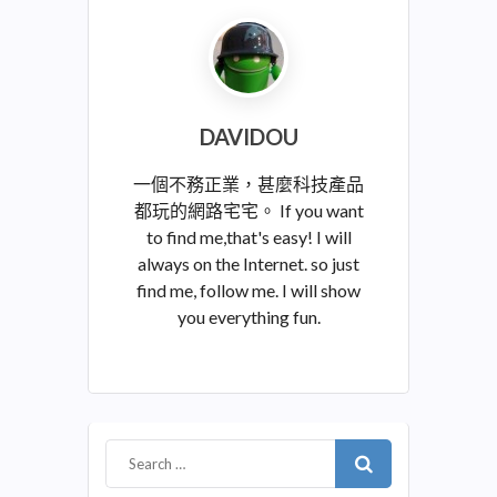
DAVIDOU
一個不務正業，甚麼科技產品
都玩的網路宅宅。 If you want
to find me,that's easy! I will
always on the Internet. so just
find me, follow me. I will show
you everything fun.