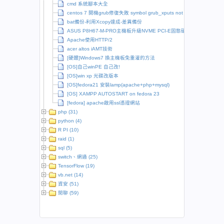
cmd 系統腳本大全
centos 7 開機grub修復失敗 symbol grub_xputs not found
bat備份-利用Xcopy達成-差異備份
ASUS P8H67-M-PRO主機板升級NVME PCI-E固態硬碟
Apache使用HTTP/2
acer altos iAMT技術
[硬體]Windows7 換主機板免重灌的方法
[OS]自己winPE 自己改!
[OS]win xp 光碟改版本
[OS]fedora21 安裝lamp(apache+php+mysql)
[OS] XAMPP AUTOSTART on fedora 23
[fedora] apache啟用ssl憑證網站
php (31)
python (4)
R PI (10)
raid (1)
sql (5)
switch、網通 (25)
TensorFlow (19)
vb.net (14)
資安 (51)
閒聊 (59)