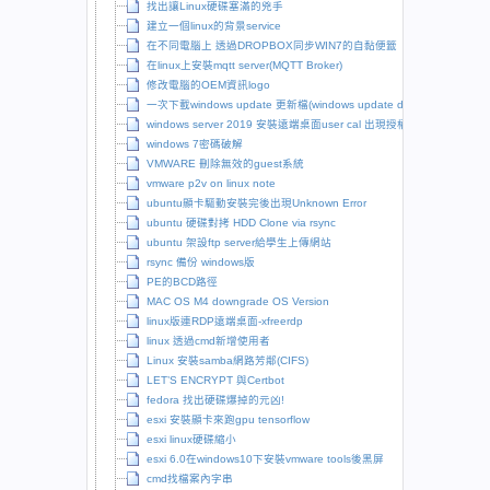
找出讓Linux硬碟塞滿的兇手
建立一個linux的背景service
在不同電腦上 透過DROPBOX同步WIN7的自黏便籤
在linux上安裝mqtt server(MQTT Broker)
修改電腦的OEM資訊logo
一次下載windows update 更新檔(windows update downloader)
windows server 2019 安裝遠端桌面user cal 出現授權問題
windows 7密碼破解
VMWARE 刪除無效的guest系統
vmware p2v on linux note
ubuntu顯卡驅動安裝完後出現Unknown Error
ubuntu 硬碟對拷 HDD Clone via rsync
ubuntu 架設ftp server給學生上傳網站
rsync 備份 windows版
PE的BCD路徑
MAC OS M4 downgrade OS Version
linux版連RDP遠端桌面-xfreerdp
linux 透過cmd新增使用者
Linux 安裝samba網路芳鄰(CIFS)
LET’S ENCRYPT 與Certbot
fedora 找出硬碟爆掉的元凶!
esxi 安裝顯卡來跑gpu tensorflow
esxi linux硬碟縮小
esxi 6.0在windows10下安裝vmware tools後黑屏
cmd找檔案內字串