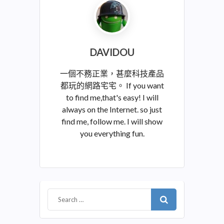
DAVIDOU
一個不務正業，甚麼科技產品
都玩的網路宅宅。 If you want
to find me,that's easy! I will
always on the Internet. so just
find me, follow me. I will show
you everything fun.