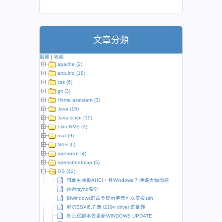
文章分類
展開
|
收起
apache (2)
arduino (18)
css (6)
git (3)
Home assistant (3)
Java (16)
Java script (10)
LibreNMS (3)
mail (9)
NAS (6)
openpilot (4)
openstreetmap (5)
OS (42)
開啟主機板AHCI，替Windows 7 硬碟大幅加速
透過rsync備份
讓windows的命令提示字元可以支援ssh
解決ESXi6.7 無 i219v driver 的問題
自己寫腳本去更新WINDOWS UPDATE