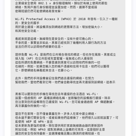
企業級安全使用 802.1 x 身份驗證機制，類似於有線上使用的那些

網絡，對用戶進行身份驗證並設置加密。然而，選擇不當或弱

密碼短語仍然可能使網絡易受攻擊。

Wi-Fi Protected Access 3 (WPA3) 於 2018 年發布，引入了一種新
的、更安全的握手

用於建立連接，將設備添加到網絡的更簡單方法，增加密鑰大小，

和其他安全功能。

看起來就是這樣，無線現在是安全的，沒有什麼可擔心的。

不幸的是，事實並非如此。黑客已經找到了幾種利用人類行為的方法

並且仍然可以訪問他們想要的信息。

提供免費 Wi-Fi 是我們在公共場合尋找的標誌，但也存在風險。黑客成立

接入點 (AP) 在公共區域充當蜜罐。毫無戒心的人連接到

這些所謂的免費網絡，不要意識到黑客可以訪問他們所做的一切

在線的。例如，如果您輸入您的帳戶憑據和信用卡信息，他們可以獲得

它。即使網絡名稱看起來合法，也要小心。

此外，我們的手持設備會記住我們過去連接的網絡。在努力

幫助我們，當他們看到它時，他們會自動尋找並再次連接到該網絡。這表示

黑客可以聽到您的手機在尋找您去年連接的合法酒店 Wi-Fi，

設置一個虛假的 AP 廣播該網絡名稱，並欺騙您的設備進行連接。除非

您注意到您的設備現在已連接到 Wi-Fi，您可能會通過假 AP 傳遞數據，

再次暴露你所做的一切。

當您不在家時，您不僅會暴露在外。許多人在家中建立網絡，

但永遠不要打開安全性。或者如果他們這樣做了，他們很久以前就設置了，可
能使用 WEP 或 WPA，並且

從未更新為更強的密碼。現在提供用於家庭無線路由器的更新固件

附加功能，例如 WPA3 或對其網絡上設備的可見性。這是個好主意

讓您的安全性保持最新，並選擇複雜且難以猜測的密碼短語。在
