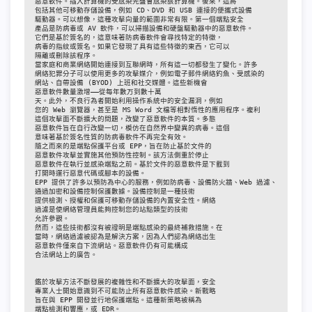
惡意軟件。插入計算機的受感染光盤會感染該計算機。後來，這將

包括其他可移動存儲設備，例如 CD、DVD 和 USB 連接的便攜式設備

驅動器。可以想像，這種攻擊向量的範圍非常有限。第一個端點安全

產品是防病毒或 AV 軟件，可以掃描設備和硬盤驅動器中的惡意軟件。

它們是基於簽名的，這意味著防病毒軟件會尋找特定的特徵，

病毒的指紋或簽名。如果它發現了具有這些特徵的東西，它可以

隔離或刪除該程序。

當家庭和商業網絡開始連接到互聯網時，所有這一切都發生了變化。許多

網絡犯罪分子可以使用更多的攻擊媒介，例如電子郵件網絡釣魚、受感染的

網站、自帶設備 (BYOD) 上班和社交媒體。這些新機會

惡意軟件數量激增——從每年數万到數十萬

天。此外，不良行為者開始利用操作系統中的安全漏洞，例如

您的 Web 瀏覽器，甚至是 MS Word 文檔等相對惰性的應用程序。複利

這個攻擊面不斷擴大的問題，改變了惡意軟件的本質。多態

惡意軟件旨在自行改變一切，模仿在自然界中變異的病毒。這個

意味著基於簽名性質的防病毒軟件不再完全有效。

隨之而來的是端點保護平台或 EPP，旨在防止基於文件的

惡意軟件攻擊並實施其他預防性控制。該方法側重於停止

惡意軟件在執行並感染端點之前。基於文件的惡意軟件是下載到

打開時運行惡意代碼或腳本的設備。

EPP 提供了許多以預防為中心的服務，例如防病毒、設備防火牆、Web 過濾、

通過加密和設備控制保護數據。設備控制是一種技術

提供檢測、授權和保護可移動存儲設備的內置安全性。網絡

過濾是使網絡管理員能夠控制您的站點類型的技術

允許參觀。

然而，這些技術都沒有被證明是端點感染的最終補救措施。在

當時，網絡過濾被認為是解決方案，因為人們認為網絡出生

惡意軟件僅來自下流網站。惡意軟件仍有可能構成

合法網站上的廣告。

鑑於攻擊方法不斷發展的複雜性和不斷擴大的攻擊面，安全

專業人士開始意識到不可能防止所有惡意軟件感染。新戰略

旨在與 EPP 開發並行地保護端點。這種新策略被稱為

端點檢測和響應，或 EDR。
