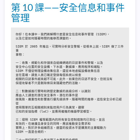
第 10 課——安全信息和事件
管理
你好！在本課中，我們將解釋什麼是安全信息和事件管理 (SIEM)，

以及它是如何隨著時間的推移而演變的。

SIEM 於 2005 年推出，可實時分析安全警報。從根本上說，SIEM 做了三件
事

事物：

一：收集、規範化和存儲來自組織網絡的日誌事件和警報，以及

安全中心位置的安全設備、下水道、數據庫、應用程序和端點。

SIEM 不僅從物理設備收集信息，還從本地虛擬設備收集信息

並在雲端。調查人員已確定登錄每個系統以檢查

相關的日誌事件越來越不可能。此外，如果您的日誌不安全，您就沒有

保證攻擊者不只是刪除條目來隱藏他們的活動。

二：對數據進行實時和跨歷史數據的高級分析，以識別

應由人工調查的潛在安全事件。潛在的事件是

按風險、嚴重性和影響進行優先級排序。隨著時間的推移，這些安全分析已經
從

使用簡單的互相關規則來監控用戶行為異常，觀察

已知的妥協指標 (loC)，並應用複雜的機器學習模型。

三：證明 SIEM 權限範圍內的所有安全控制措施均已到位，並且

有效的。在維護自身安全的同時，應該推動安全需求和

實際上，對於許多組織而言，適當的投資水平是購買的主要驅動力

SIEM 一直是合規的。

二十一世紀的前二十年出現了大量新的合規性
