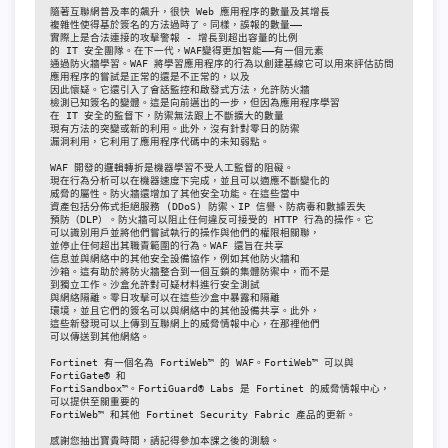
隨著互聯網普及率的飆升，很快 Web 應用程序的數量及其增長

複雜性使得基於簽名的方法過時了。同樣，誤報的數量——

實際上是合法連接的攻擊警報 - 增長到超出容量的比例

的 IT 安全團隊。在下一代，WAF變得更加智能——有一個元素

通過防火牆學習。WAF 將學習應用程序的行為以創建基線它可以用來評估訪問
應用程序的嘗試是正常的還是不正常的，以及

因此懷疑。它還引入了會話監控和啟發式方法，允許防火牆

檢測已知簽名的變體。這是向前邁出的一步，但因為應用程序學習

在 IT 安全的監督下，防禦無法跟上不斷擴大的數量

現有方法的突變或新的利用。此外，沒有針對零日的防禦

漏洞利用，它利用了應用程序代碼中的未知弱點。

WAF 開發的邏輯轉折是機器學習不受人工監督的阻礙。

現在行為分析可以在機器速度下完成，並且可以適應不斷變化的

威脅的屬性。防火牆還增加了其他安全功能。在這些當中

資產包括分佈式拒絕服務 (DDoS) 防禦、IP 信譽、防病毒和數據丟失

預防（DLP）。防火牆可以阻止任何違反可接受的 HTTP 行為的操作。它

可以識別用戶並將他們嘗試執行的操作與他們的權限相關聯，

並停止任何超出其職責範圍的行為。WAF 還旨在共享

信息並與網絡中的其他安全設備協作，例如其他防火牆和

沙箱。這有助於將防火牆整合到一個互鎖的集體防禦中，而不是

到獨立工作。沙盒允許對可疑材料進行安全測試

與網絡隔離。零日攻擊可以在這些沙盒中暴露和隔離

環境，並且它們的簽名可以與網絡中的其他設備共享。此外，

這些新發現可以上傳到互聯網上的威脅情報中心，在那裡他們

可以傳送到其他網絡。

Fortinet 有一個名為 FortiWeb™ 的 WAF。FortiWeb™ 可以與 
FortiGate® 和

FortiSandbox™。FortiGuard® Labs 是 Fortinet 的威脅情報中心，
可以提供至關重要的

FortiWeb™ 和其他 Fortinet Security Fabric 產品的更新。

感謝您抽出寶貴時間，請記得參加本課之後的測驗。