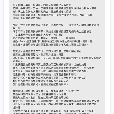
在互聯網的早期，您可以訪問哪些網站幾乎沒有限制

訪問。不幸的是，其中一些網站包含可能感染瀏覽計算機的惡意軟件。或者，

有時網站包含其他人反對的內容。什麼構成令人反感

內容可能會引起爭議，但這兩個原因——安全性和令人反感的內容——形成了

推動網頁過濾技術的發展。

那麼，什麼是網頁過濾器？這是一個應用程序，它檢查傳入的網頁以確定是否
有一些

或者所有內容都應該被屏蔽。網絡過濾器根據設置的規則做出這些決定

由安裝應用程序的組織或個人放置。有對應的

允許您配置規則的界面，並確定什麼被阻止，什麼被阻止

通過。Web 過濾器還可以為不同類型的用戶建立不同的規則。例如，在

在家裡，父母可能希望對兒童實施比對青少年和成人更嚴格的規定。

在美國，圖書館率先在其可公開訪問的設備上安裝網絡過濾器

計算機以應對社區壓力。聯邦政府通過了兒童

2004 年的互聯網保護法 (ClPA) 要求公共圖書館中的所有計算機都安裝網絡
過濾器，

如果該圖書館接受聯邦資金用於訪問互聯網的計算機。這些措施是

會見了喜憂參半的接待。隨著網絡過濾從圖書館傳播到學校，一些人認為

審查信息，無論多麼令人反感，都與圖書館和教育的使命背道而馳。

更重要的是，有時過濾器不夠複雜，無法區分藝術和藝術。

猥褻的照片，或者過濾器因為髒話而屏蔽了文學作品。這些合法的

對技術局限性的抱怨促使這些應用程序的開發人員

設計更複雜的過濾技術，並使過濾器配置更精細。

雖然最初的動機是保護兒童，但在技術開發後，它的實用性

其他目的變得明顯。信息可能會因宗教、政治或

意識形態目的。此外，政府以前的不端行為可以從

數字記錄。儘管如此，在分類帳的另一邊，通過開發過濾器使瀏覽變得更安全

可以阻止廣告軟件、垃圾郵件、病毒和間諜軟件。今天，網絡過濾形成了第一
道防線

防禦基於 Web 的攻擊。除了客戶端工作站、Web 服務器和 ISP，Web
