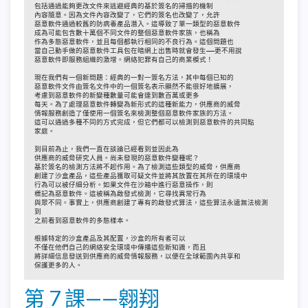
包括通過能夠更改文件來逃避經典的基於簽名的掃描的機制

內容隨意。因為文件內容改變了，它們的簽名也改變了，允許

惡意軟件通過較舊的防病毒產品潛入。這導致了單一類型的惡意軟件

成為可能包含數十萬個不同文件的整個惡意軟件家族，也稱為

作為多態惡意軟件，並且每個都執行相同的不良行為。這個問題也

當自己動手做的惡意軟件工具包在暗網上出售時就會發生——更不用說

惡意軟件即服務組織的激增。網絡犯罪有自己的商業模式！

現在我們有一個新問題：經典的一對一簽名方法，其中每個已知的

惡意軟件文件由簽名文件中的一個簽名表示顯然不能很好地擴展，

考慮到惡意軟件的新變種數量可能會達到數百萬或更多

每天。為了處理惡意軟件轉變為新形式的這種新能力，供應商的威脅

情報服務創造了僅使用一個簽名來檢測整個惡意軟件家族的方法。

這可以通過多種不同的方式完成，但它們都可以檢測到惡意軟件的共同點

家庭。

到目前為止，我們一直在談論已經看到並因此為

供應商的威脅研究人員。尚未發現的惡意軟件變種呢？

基於簽名的檢測方法將不起作用。為了檢測這些類型的威脅，供應商

創建了沙盒產品，這些產品獲取可疑文件並將其放置在其所在的環境中

行為可以被仔細分析。如果文件在沙箱中進行惡意操作，則

標記為惡意軟件。這被稱為啟發式檢測，它尋找異常行為

與眾不同。事實上，供應商創建了專有的啟發式算法，這些算法永遠無法檢測
到

之前看到惡意軟件的多態樣本。

根據特定的沙盒產品及其配置，沙盒的所有者可以

不僅在他們自己的網絡安全環境中傳播這些新知識，而且

將詳細信息發送到供應商的威脅情報服務，以便在全球範圍內共享和

保護更多的人。
第 7 課——翱翔