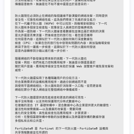
方法和復雜性。攻擊現在來自受信任的用戶、設備和應用程序

傳播惡意軟件，無論是在不知不覺中還是出於惡意目的。

防火牆現在必須防止在網絡的每個邊緣不斷演變的網絡攻擊，同時提供

安全性、可靠性和網絡性能，這為我們帶來了先進的安全能力

在下一代離子防火牆 (NGFW) 中可以找到。與機場安檢類似，下一代

防火牆有多個安全檢查點。就像安全人員將您的登機牌視為

作為第一道防線，下一代防火牆會查看數據包並做出基於規則的決策

是允許還是丟棄流量。然後檢查您的旅行包，看您是否攜帶

任何惡意內容。這類似於下一代防火牆如何執行深度數據包

檢查（IPS）。如果在您的旅行包中發現有問題的內容，將加強機場安檢

將袋子放在一邊進一步檢查。這類似於下一代防火牆如何發送

惡意內容轉移到沙箱以進行進一步分析。

隨著網絡的不斷發展並帶來新的挑戰，下一代防火牆也

發展。例如，他們有能力控制應用程序，無論是分類還是基於

關於用戶是誰。應用程序級安全性有助於保護 Web 瀏覽客戶端免受攻擊和

威脅。

下一代防火牆還採用了各種隔離用戶的分段方法，

符合業務需求的設備和應用程序。通過分割網絡而不是

與使用平面網絡相比，防火牆有助於消除單一入口點，從而更容易

網絡犯罪分子進入網絡並在整個網絡中傳播威脅。

下一代防火牆還提供高性能檢查和更高的網絡可見性，

幾乎沒有降級，以支持和保護現代分佈式數據中心

在復雜的混合 IT 基礎架構中。混合數據中心為企業提供更大的敏捷性，

靈活性和按需擴展——以及擴展的攻擊面，需要同樣

進化的安全策略。高性能檢查包括應用程序、計算資源、

分析、在整個基礎架構中移動的加密數據以及跨基礎架構的數據存儲

多個私有云和公共雲。

FortiGate® 是 Fortinet 的下一代防火牆。FortiGate® 設備與

共享情報數據並在所謂的
