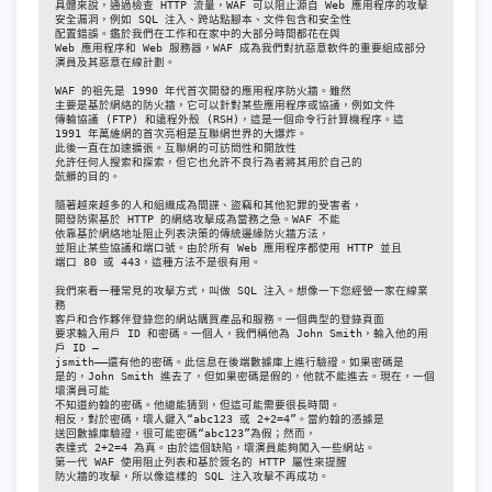
具體來說，通過檢查 HTTP 流量，WAF 可以阻止源自 Web 應用程序的攻擊

安全漏洞，例如 SQL 注入、跨站點腳本、文件包含和安全性

配置錯誤。鑑於我們在工作和在家中的大部分時間都花在與

Web 應用程序和 Web 服務器，WAF 成為我們對抗惡意軟件的重要組成部分

演員及其惡意在線計劃。

WAF 的祖先是 1990 年代首次開發的應用程序防火牆。雖然

主要是基於網絡的防火牆，它可以針對某些應用程序或協議，例如文件

傳輸協議 (FTP) 和遠程外殼 (RSH)，這是一個命令行計算機程序。這

1991 年萬維網的首次亮相是互聯網世界的大爆炸。

此後一直在加速擴張。互聯網的可訪問性和開放性

允許任何人搜索和探索，但它也允許不良行為者將其用於自己的

骯髒的目的。

隨著越來越多的人和組織成為間諜、盜竊和其他犯罪的受害者，

開發防禦基於 HTTP 的網絡攻擊成為當務之急。WAF 不能

依靠基於網絡地址阻止列表決策的傳統邊緣防火牆方法，

並阻止某些協議和端口號。由於所有 Web 應用程序都使用 HTTP 並且

端口 80 或 443，這種方法不是很有用。

我們來看一種常見的攻擊方式，叫做 SQL 注入。想像一下您經營一家在線業
務

客戶和合作夥伴登錄您的網​​站購買產品和服務。一個典型的登錄頁面

要求輸入用戶 ID 和密碼。一個人，我們稱他為 John Smith，輸入他的用
戶 ID —

jsmith——還有他的密碼。此信息在後端數據庫上進行驗證。如果密碼是

是的，John Smith 進去了，但如果密碼是假的，他就不能進去。現在，一個
壞演員可能

不知道約翰的密碼。他總能猜到，但這可能需要很長時間。

相反，對於密碼，壞人鍵入“abc123 或 2+2=4”。當約翰的憑據是

送回數據庫驗證，很可能密碼“abc123”為假；然而，

表達式 2+2=4 為真。由於這個缺陷，壞演員能夠闖入一些網站。

第一代 WAF 使用阻止列表和基於簽名的 HTTP 屬性來提醒

防火牆的攻擊，所以像這樣的 SQL 注入攻擊不再成功。
