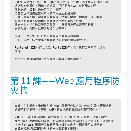
SIEM 還整合了 NOC 和 SOC，從而將 SIEM 確立為所有人的神經中樞

網絡和安全操作。因此，通過單一管理平台，IT 安全可以了解

整個網絡。SIEM 通過自學習、實時、

資產發現和設備配置引擎。該工具建立網絡清單

設備、應用程序、用戶和業務服務。然後它構建一個拓撲，顯示每個

對象相互連接，從而建立正常網絡行為的基線。經過

確定常態，並在機器學習的幫助下，異常行為可以提醒分析師

網絡攻擊，然後可以在違規發生之前停止。

在幾十年內，SIEM 已從信息平台發展為威脅情報

中心，成為一個完全集成和自動化的安全和網絡運營中心。

Fortinet SIEM 產品名為 FortiSIEM™，包含所有這些功能，以及

其他。

感謝您抽出寶貴時間，請記得參加本課之後的測驗。

第 11 課——Web 應用程序防
火牆
你好！在本課中，我們將討論 Web 應用程序防火牆 (WAF) 及其演變過程

隨著時間的推移。什麼是 WAF，它與傳統的邊緣防火牆有何不同？

WAF 是一種設備或軟件，用於監控 HTTP/HTTPS 流量並可以阻止惡意

進出 Web 應用程序的流量。它與傳統邊緣防火牆的不同之處在於它針對的是

來自特定 Web 應用程序和應用程序級別的內容，而邊緣防火牆時尚

局域網和網絡級別的外部服務器之間的安全網關。
