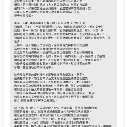
身份驗證的結果，身份驗證器將阻止設備或允許其訪問

網絡。另一種控制對網絡（尤其是公共網絡）訪問的方法是

強制門戶。如果您曾經連接到機場、酒店或咖啡店的網絡，您

可能記得之前與要求您同意法律條款的網頁進行交互

授予訪問權限。

後來，NAC 演變為適應訪客訪問、自帶設備 (BYOD) 和

物聯網 (loT)。出於幾個原因，BYOD 和物聯網設備引入了新的安全性

挑戰。第一，BYOD 是個人擁有的，而不是組織的資產。所以，MIS 不

控制在這些設備上運行的內容，例如防病毒軟件或不安全的應用程序。二，

物聯網設備是帶有傳感器的硬件，可通過網絡將數據從一個地方傳輸到另一個
地方。

互聯網，極大地擴大了攻擊面。組織購買支持物聯網的設備

其他供應商，這些設備連接回供應商網絡以提供有關

產品使用和維護需求。組織可以容忍這種情況，因為物聯網設備

節省他們的時間和金錢。例如，如果打印機的碳粉不足，供應商可以通知

網絡管理員通過電子郵件，甚至自動交付新的碳粉盒。在智能家居中，

物聯網設備調節熱量和濕度，遠程控制門鎖，監控裡面的東西

冰箱，甚至幫助你的購物清單。

這些設備明顯的便利性使其廣受歡迎且數量眾多。然而，

設備種類繁多、缺乏標準以及無法保護這些設備使它們成為

傳染進入網絡的潛在渠道。許多物聯網設備缺乏 CPU 週期或

內存來託管身份驗證和安全軟件。他們使用共享的身份識別自己

在製造過程中插入的秘密或唯一序列號。但是這個認證

方案非常有限——如果秘密被洩露，很可能沒有辦法重置它，並且

如果沒有安裝安全軟件的能力，這些設備幾乎看不到。幸運的是，

NAC 的發展是為了解決這些弱點。

當 MIS 將 NAC 引入網絡時，NAC 所做的第一件事就是創建所有

連接的設備。NAC 然後根據設備配置文件允許訪問網絡資源，

這是由功能定義的。這類似於授予個人訪問敏感信息的權限

基於他們需要知道的。例如，NAC 將允許 IP 攝像機連接到

網絡錄像機 (NVR) 服務器，但會阻止它連接到財務服務器。

根據其資料，NVR 與財務主管沒有業務往來。訪問時以這種方式授予，網絡將