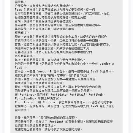
雲服務。
分層設計，安全性包括物理組件和邏輯組件。
laaS 供應商提供的雲基礎設施以各種方式受到保護。從一個
從可用性的角度來看，基礎架構是由供應商設計的，具有高可用性，並且
基礎設施的正常運行時間是供應商的責任。從安全角度
看來，供應商只負責保護其提供的基礎設施。
作為客戶，當您在供應商的雲中安裝一個或多個虛擬化應用程序時
基礎設施，您負責保護訪問、網絡流量和數據
應用程序。
現在，大多數供應商都提供某種形式的安全工具，以便客戶的各個部分
雲應用環境可以得到保障。但是，這些工具可能會帶來一些問題。
首先，這些工具往往只提供少數基本的安全功能，而且它們是相同的工具
供應商用於保護底層基礎設施。如果攻擊者繞過這些工具
在基礎設施層，他們可能能夠在客戶的應用程序中繞過它們
水平也是如此。
其次，也許更重要的是，許多組織在混合世界中運作。
他們的一些應用程序仍然託管在他們自己的數據中心中，一些在 Vendor-A 
laaS 中
雲平台，一些在 Vendor-B 雲平台中，還有一些在多個 SaaS 供應商中。
這就是我們所說的“多雲”環境，它帶有一個“多雲”問題：
多個、獨立、不協調的安全解決方案——複雜性可以擴展的問題
與所涉及的雲供應商數量呈幾何關係。
現在，訓練有素的安保人員很少能入手。再加上整合和整合的負擔
同時運行多個非集成安全環境……這可能是一個真正的問題。
在 Fortinet，我們擁有 FortiGate、FortiMail、FortiWeb、
FortiSandbox 等安全解決方案，
Fortilnsight 和 Fortinet 安全架構中的其他人，不僅在公司的家中
數據中心，提供相同的一致安全性，它們針對所有領先的 laaS 進行了優化
雲提供商。
最後，我們展示了“雲”是如何形成的基本原理，
環境是安全的，並描述了 Fortinet 的雲安全策略，該策略從簡單的擴展
從純雲環境到復雜的多雲環境。
感謝您抽出寶貴時間，請記得參加本課之後的測驗。