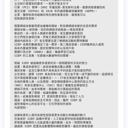
立法和行業贊助的要求。一些例子是支付卡

行業 (PCI) 標準、2002 年薩班斯-奧克斯利法案、健康保險便攜性和

責任法案 (HIPAA) 和 2018 年的通用數據保護條例 (GDPR)。

企業、醫院和其他組織忽視合規性後果自負，違規者可以

招致懲罰性罰款。

隨著網絡攻擊變得更加複雜和隱秘，對有關網絡攻擊的信息的需求

網絡攻擊——其特徵、目的和網絡滲透程度——增長得更多

緊迫的。另一個令人擔憂的事實是，安全團隊通常直到

在它們發生幾個月後，然後它更經常被第三方發現而不是

通過內部安全。IT 安全需要全面了解網絡活動和實時數據

SIEM 收集的數據滿足了這一需求。第二階段發展，SIEM廠商加入威脅

具有內置威脅情報、歷史和實時分析以及用戶和

實體行為分析 (UEBA)。最近，機器學習已成為

SIEM 的工具集，在篩選大數據時特別需要。

阻礙 SIEM 被組織更多接受的另一個問題是所涉及的努力

設置、集成和使用它。該技術複雜且難以調整，很難

識別攻擊，並且它要求用戶具有高水平的技能才能知道他們的

正在尋找。儘管 SIEM 具有所有功能，但它並不是一成不變的技術。這個情況

另外兩個事實加劇了這種情況。一、IT安全受困於數量不足

合格的專業人員，以及兩個，典型網絡運營中心使用的孤立方法

(NOC) 和安全運營中心 (SOC) 增加了複雜性並導致缺乏

網絡可見性。由多供應商、單點解決方案組成的環境

操作系統、補丁週期、協議和邏輯，與互操作性和

簡化。結果是對稀疏 IT 資源的需求增加，增加了人力

錯誤，並降低網絡安全可見性。因此，雖然 SIEM 從

威脅情報中心的信息平台，它仍然受到外部和

內部限制。

訓練有素的人員的系統性短缺是更多自動化和機器的動力

在後來的 SIEM 設備中學習。人工智能更快地檢測趨勢和模式

即使是最聰明的人也能處理大量的數據。此外，時間和準確性

通過將 SIEM 配置為自動響應和補救而獲得。最近的事態發展
