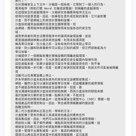
進化了。

在計算機安全上下文中，沙箱是一個系統，它限制了一個人的行為。

應用程序（例如打開 Word 文檔或瀏覽器）到隔離的虛擬環境。

在這個安全的虛擬環境中，沙箱研究各種應用程序交互以

發現任何惡意意圖。因此，如果發生意外或危險的事情，它只會影響

沙盒，而不是網絡上的其他計算機和設備。

沙盒技術通常由組織的信息安全團隊管理，但

由網絡、應用程序和桌面運營團隊用來加強各自的安全性

域。

威脅參與者利用合法應用程序中的漏洞來破壞設備，並從

那里通過網絡移動以感染其他設備。利用未知漏洞是

稱為零日攻擊。在沙盒之前，沒有有效的手段來阻止零日

攻擊。防火牆和防病毒軟件可以阻止已知的威脅，但它們卻無能為力

零日攻擊。

沙箱提供了一個模擬各種計算機設備的隔離虛擬環境，

操作系統和應用程序。它允許潛在威脅在安全範圍內發揮作用

這些虛擬系統。如果沙盒斷定可疑文件或活動是良性的，則不會

需要採取進一步行動。但是，如果它檢測到惡意意圖，則該文件可能會被隔離
或

活動可以在真實設備上停止。

許多早期的沙盒未能與系統內的其他安全設備緊密集成。

網絡。雖然沙盒可以識別並擊敗零日攻擊，但這種重要的威脅情報

並不總是及時與其他網絡安全設備共享。但是，那

無法溝通和協調與沙盒技術的缺陷無關，而與沙盒技術的缺陷有關

基於點解決方案的安全架構。點解決方案，不能完全

集成到其他供應商的產品中，這意味著安全運營中心 (SOC) 需要一個

每個產品的管理控制台。因此，聚合威脅情報數據的嘗試是

困難且耗時。

第二代沙盒即將糾正孤立的、零碎的方法。

沙盒配備了更多的集成工具或與其他產品供應商合作

提高集成度。因此，他們可以與其他安全設備共享威脅情報，

例如防火牆、電子郵件網關、端點和其他更有效的沙盒設備。這

網絡安全的新方法使分析師能夠集中關聯威脅情報並

從單一管理平台應對威脅。此外，集成的網絡安全

環境可以將信息共享給雲中的威脅情報服務，這可能是
