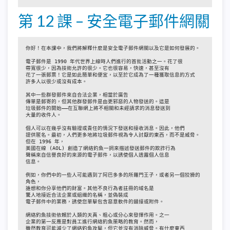
第 12 課 – 安全電子郵件網關
你好！在本課中，我們將解釋什麼是安全電子郵件網關以及它是如何發展的。

電子郵件是 1990 年代世界上線時人們進行的首批活動之一。花了很

帶寬很少，因為技術允許的很少。它也很容易，快速，甚至沒有

花了一張郵票！它是如此簡單和便宜，以至於它成為了一種獲取信息的方式

許多人以很少或沒有成本。

其中一些群發郵件來自合法企業，相當於廣告

傳單是郵寄的，但其他群發郵件是由更邪惡的人物發送的。這是

垃圾郵件的開始——在互聯網上將不相關和未經請求的消息發送到

大量的收件人。

個人可以在幾乎沒有驗證或責任的情況下發送和接收消息。因此，他們

提供匿名。最初，人們更多地將垃圾郵件視為令人討厭的東西，而不是威脅。
但在 1996 年，

美國在線 (AOL) 創造了網絡釣魚一詞來描述發送郵件的欺詐行為

聲稱來自信譽良好的來源的電子郵件，以誘使個人透露個人信息

信息。

例如，你們中的一些人可能遇到了阿巴多多的所羅門王子，或者另一個狡猾的
角色，

誰想和你分享他們的財富。其他不良行為者註冊的域名是

驚人地接近合法企業或組織的名稱，並偽裝成

電子郵件中的業務，誘使您單擊包含惡意軟件​​的鏈接或附件。

網絡釣魚技術依賴於人類的天真、粗心或分心來發揮作用。之一

企業的第一反應是對員工進行網絡釣魚策略的教育。然而，

雖然教育可能減少了網絡釣魚攻擊，但它並沒有消除威脅。有什麼東西
