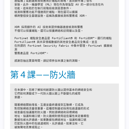
虛擬補丁或創建將限制應用於端點的策略，直到軟件補丁發布

安裝。此外，機器學習 (ML) 現在作為增強型 AV 的一部分包含在內

功能，這有助於在執行前階段檢測惡意軟件。

檢測和響應功能不僅適用於端點，現在還可以擴展

橫跨整個安全基礎設施。這稱為擴展檢測和響應或 XDR。

XDR 採用額外的 AI 技術來提供機器速度檢測和響應

不僅可以保護端點，還可以保護網絡和訪問層以及雲。

Fortinet 端點安全產品是 FortiClient® 和 FortiEDR™。運行的端點

FortiClient® 與共享情報數據的其他安全產品完全集成，並且

在所謂的 Fortinet Security Fabric 中集中管理。Fortinet 擴展檢
測

響應產品是 FortiXDR™。

感謝您抽出寶貴時間，請記得參加本課之後的測驗。
第 4 課——防火牆
在本課中，您將了解如何創建防火牆以提供基本的網絡安全和

它們如何演變成下一代防火牆以跟上不斷變化的威脅

景觀。

隨著網絡開始增長、互連並最終連接到互聯網，它成為

對控製網絡流量很重要。這種控制最初採用包過濾器的形式

檢查最低協議層的防火牆，例如源網絡和目標網絡

地址、協議和端口號。防火牆規則使用這些屬性來定義哪些

數據包被允許通過。如果數據包網絡地址、協議和端口號

匹配防火牆中的包過濾規則，允許通過。如果沒有，它

被無聲地丟棄或阻止。
