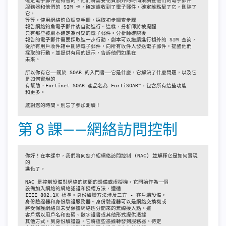
確定電子郵件是有害的，他們將需要花費額外的時間來調查他們的電子郵件

服務器和他們的 SIM 卡，確定誰收到了電子郵件，確定誰點擊了它，刪除了
它，

等等。使用網絡釣魚調查手冊，採取初步調查步驟

報告網絡釣魚電子郵件後自動進行。這樣，分析師將被提醒

只有那些被劇本確定為可疑的電子郵件。分析師確認後

報告的電子郵件需要採取進一步行動，劇本可以繼續進行額外的 SIM 查詢，

從所有用戶收件箱中刪除電子郵件，向所有收件人發送電子郵件，提醒他們

採取的行動，並提供有用的提示，告訴他們如果在

未來。

所以你有它——關於 SOAR 的入門書——它是什麼，它解決了什麼問題，以及它
是如何實現的

有幫助。Fortinet SOAR 產品名為 FortiSOAR™，包含所有這些功能

和更多。

感謝您的時間。別忘了參加測驗！
第 8 課——網絡訪問控制
你好！在本課中，我們將向您介紹網絡訪問控制 (NAC) 並解釋它是如何實現
的

進化了。

NAC 是控制設備對網絡的訪問的設備或虛擬機。它開始作為一個

設備加入網絡的網絡認證和授權方法，遵循

IEEE 802.1X 標準。身份驗證方法涉及三方 - 客戶端設備，

身份驗證器和身份驗證服務器。身份驗證器可以是網絡交換機或

將受保護網絡與未受保護網絡區分開來的無線接入點。這

客戶端以用戶名和密碼、數字證書或其他形式提供憑據

其他方式，到身份驗證器，它將這些憑據轉發到服務器。待定
