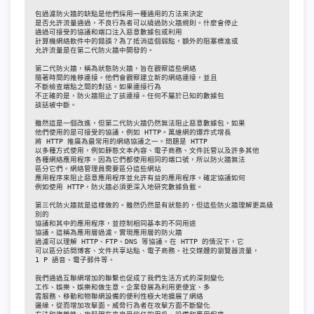
包過濾防火牆的缺點是他們採用一種通用的方法來決定

是否允許流量通過，不良行為者可以繞過防火牆規則。什麼會停止

通過可接受的協議和端口注入惡意數據包或利用

計算機網絡軟件中的錯誤？為了抵​​消這個弱點，額外的阻塞標准或

允許流量是在第二代防火牆中開發的。

第二代防火牆，稱為狀態防火牆，旨在觀察這些網絡

隨著時間的推移連接。他們會觀察建立新的網絡連接，並且

不斷檢查端點之間的對話。如果連接行為

不正確的是，防火牆阻止了該連接。任何不屬於已知的數據包

談話被中斷。

雖然這是一個改進，但第二代防火牆仍然無法阻止惡意數據包，如果

他們使用的是可接受的協議，例如 HTTP。萬維網的爆炸式增長

將 HTTP 推廣為最常用的網絡協議之一。問題是 HTTP

以多種方式使用，例如靜態文本內容、電子商務、文件託管以及許多其他

各種網絡應用程序。因為它們都使用相同的端口號，所以防火牆無法

區分它們。網絡管理員需要區分這些網站

應用程序來阻止惡意應用程序並允許有益的應用程序。確定協議如何

例如使用 HTTP，防火牆必須更深入地研究數據負載。

第三代防火牆就是這樣做的。雖然仍然是有狀態的，但這些防火牆理解更高級
別的

協議和其中的應用程序，並控制相同基本的不同用途

協議。這稱為應用層過濾。實現應用層的防火牆

過濾可以理解 HTTP、FTP、DNS 等協議。在 HTTP 的情況下，它

可以區分訪問博客、文件共享站點、電子商務、社交媒體的瀏覽器流量，

1 P 語音、電子郵件等。

我們通過互聯網增加的聯繫也促成了我們生活方式的深刻變化

工作、娛樂、娛樂和做生意。企業發展為利用更便宜、多

雲服務、移動和物聯網設備的便利性極大地擴展了網絡

邊緣，從而增加攻擊面。威脅行為者在攻擊方面不斷變化
