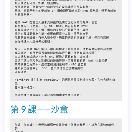
按設備功能分段。如果一個設備是

受到威脅後，惡意軟件只能感染允許設備連接的那些對象。

因此，前面示例中的受感染 IP 攝像頭可能會感染 NVR 服務器，但不會感染

財務服務器。

雖然 NAC 在管理大量未受保護的設備方面證明非常有效，但它

其發展的不足之處。一些 NAC 解決方案旨在幫助 BYOD

在無線網絡中加入，但在網絡的有線部分錶現不佳。其他

解決方案被開發為在單一供應商環境中工作，但不能自動

配置第三方設備。有些人對小型、簡單的網絡有很好的了解，但沒有擴展

很好地進入大型分佈式網絡。

今天，大多數 NAC 解決方案已經解決了這些限制。他們有更完整的可見性

進入網絡，並且更擅長自動對設備進行分類。他們有效地表現在

以太網和無線網絡。許多 NAC 解決方案具有集中式架構，

改進了跨大型和多站點網絡的設備管理。至關重要的是，NAC 也必須是

集成到安全框架中，這樣當檢測到違規時，NAC 會自動

通知安全運營中心 (SOC) 並與其他安全設備協調以

消除威脅。

Fortinet 提供名為 FortiNAC™ 的網絡訪問控制解決方案。它包含所有功
能

在本課中確定。

感謝您抽出寶貴時間，請記得參加本課之後的測驗。
第 9 課——沙盒
你好！在本課中，我們將解釋什麼是沙盒，為什麼發明它，以及它是如何產生
的
