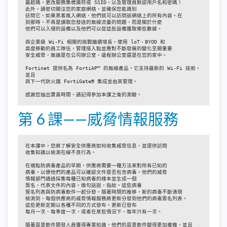
最起碼，更改服務集標識符或 SSID，以及管理員默認用戶名和密碼！

此外，請密切關注您的家庭網絡，並確保您能識別

訪問它。如果黑客進入網絡，他們就可以訪問該網絡上的所有內容。在

到那時，不再是讀取您發送的無線流量的問題，而是關於什麼

他們可以入侵的設備以及他們可以從這些設備獲取哪些數據。

與企業級 Wi-Fi 相關的挑戰繼續增長。使用 loT、BYOD 和

高度移動的員工隊伍，管理接入點並應對不斷發展的變化至關重要

安全威脅，無論是在公司辦公室、遠程辦公室還是在您的家中。

Fortinet 提供名為 FortiAP™ 的無線產品。它支持最新的 Wi-Fi 技術，
並且

與下一代防火牆 FortiGate® 集成並由其管理。

感謝您抽出寶貴時間，請記得參加本課之後的測驗。
第 6 課——威脅情報服務
在本課中，您將了解安全供應商如何收集威脅信息，並提供訪問

收集知識以檢測在線不良行為。

在端點防病毒產品的早期，供應商需要一種方法來對所有已知的

病毒，以便他們的產品可以確認文件是否包含病毒。他們的威脅

情報部門通過採集每種已知病毒的樣本並生成一個

簽名，代表文件的內容。換句話說，指紋。這些病毒

簽名列表與防病毒軟件一起分發。隨著時間的推移，新的病毒不斷湧現

檢測到，每個供應商的威脅情報服務將更新分發到他們的病毒簽名列表。

這些更新定期以各種不同的方式發布。更新已發布

每月一次、每季度一次，或者在某些情況下，每年只有一次。

隨著惡意軟件開發人員獲得專業知識，他們的惡意軟件變得更加複雜，並且
