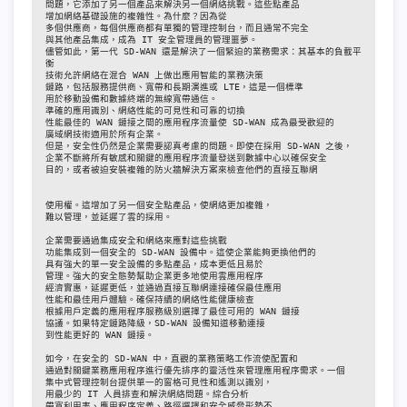
問題，它添加了另一個產品來解決另一個網絡挑戰。這些點產品
增加網絡基礎設施的複雜性。為什麼？因為從
多個供應商，每個供應商都有單獨的管理控制台，而且通常不完全
與其他產品集成，成為 IT 安全管理員的管理噩夢。
儘管如此，第一代 SD-WAN 還是解決了一個緊迫的業務需求：其基本的負載平
衡
技術允許網絡在混合 WAN 上做出應用智能的業務決策
鏈路，包括服務提供商、寬帶和長期演進或 LTE，這是一個標準
用於移動設備和數據終端的無線寬帶通信。
準確的應用識別、網絡性能的可見性和可靠的切換
性能最佳的 WAN 鏈接之間的應用程序流量使 SD-WAN 成為最受歡迎的
廣域網技術適用於所有企業。
但是，安全性仍然是企業需要認真考慮的問題。即使在採用 SD-WAN 之後，
企業不斷將所有敏感和關鍵的應用程序流量發送到數據中心以確保安全
目的，或者被迫安裝複雜的防火牆解決方案來檢查他們的直接互聯網
使用權。這增加了另一個安全點產品，使網絡更加複雜，
難以管理，並延遲了雲的採用。
企業需要通過集成安全和網絡來應對這些挑戰
功能集成到一個安全的 SD-WAN 設備中。這使企業能夠更換他們的
具有強大的單一安全設備的多點產品，成本更低且易於
管理。強大的安全態勢幫助企業更多地使用雲應用程序
經濟實惠，延遲更低，並通過直接互聯網連接確保最佳應用
性能和最佳用戶體驗。確保持續的網絡性能健康檢查
根據用戶定義的應用程序服務級別選擇了最佳可用的 WAN 鏈接
協議。如果特定鏈路降級，SD-WAN 設備知道移動連接
到性能更好的 WAN 鏈接。
如今，在安全的 SD-WAN 中，直觀的業務策略工作流使配置和
通過對關鍵業務應用程序進行優先排序的靈活性來管理應用程序需求。一個
集中式管理控制台提供單一的窗格可見性和遙測以識別，
用最少的 IT 人員排查和解決網絡問題。綜合分析
帶寬利用率、應用程序定義、路徑選擇和安全威脅形勢不