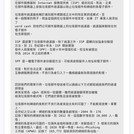
在郵件服務器和 Internet 服務提供商 (ISP) 級別完成。對此，企業

在郵件服務器上安裝垃圾郵件過濾器以阻止垃圾郵件和網絡釣魚電子郵件。

垃圾郵件過濾器依賴於識別郵件標題或正文中的特定單詞或模式。至

舉一個簡單的例子，現金這個詞在垃圾郵件中很常見。如果 IT 專業人員添加
了

word cash 到他們公司郵件服務器上的垃圾郵件過濾器，過濾器將刪除任何
電子郵件

包含那個詞。

ISP 還部署了垃圾郵件過濾器。除了過濾之外，ISP 還轉向加強身份驗證

方法。到 21 世紀頭十年末，ISP 開始實施

發件人政策框架 (SPF)，在那十年中慢慢形成，但沒有被提出

作為 2014 年之前的標準。

SPF 是一種電子郵件身份驗證方法，可檢測虛假髮件人地址和電子郵件。

但是，對於合法企業、組織和

互聯網服務提供商，不良行為者引入了一種規避最新防禦措施的對策。

回到我們的簡單示例，垃圾郵件發送者可以通過以下方式輕鬆繞過我們的過濾
詞現金

將其呈現為 c@sh 或其他一些變體。雖然過濾器變得更加複雜

檢測垃圾郵件模式時，它們過於靜態且容易被智取。

垃圾郵件和網絡釣魚對於不良行為者來說太有利可圖了，不能輕易放棄。事實
上，

自世紀之交以來，網絡釣魚攻擊的數量急劇增加。2004 年，176

記錄了獨特的網絡釣魚攻擊。到 2012 年，這個數字增長到 28,000 人。難
怪；

網絡釣魚是有利可圖的。在損失金錢和損害之間，攻擊造成了 5 億美元的損失

對企業和個人。最近，在 2020 年第一季度，Anti-Phishing

工作組 (APWG) 記錄了 165,772 個檢測到的網絡釣魚站點。
