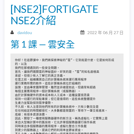
[NSE2]FORTIGATE
NSE2介紹
davidou
2022 年 06 月 27 日
第 1 課 — 雲安全
你好！在這節課中，我們將探索神秘的“雲”，它到底是什麼，它是如何形成
的，以及
我們在那裡遇到的一些安全問題。
首先，讓我們揭開雲的神秘面紗。好笑的是，“雲”的知名度極高
承認，但很少有人了解它的真正含義。
在雲之前，組織購買自己的計算機系統來運行應用程序
運行業務所需的軟件。這些計算機系統位於組織的
設施，並由專家團隊管理。雖然並非總是如此，但通常有超過
每個主要應用程序一個計算機系統（或服務器）。
由於計算機硬件的資本成本和人工成本，這種設置很昂貴
保持一切運行的常駐專家；但它是值得的。這些系統整體提升
生產力並幫助保持競爭優勢。
不久前，有人注意到他們所有的計算機系統中，只有少數完全是
在任何給定的時間都很忙。大多數都是閒置的，等待下一筆交易進來。
底線：有很多資源浪費。
因此，開發了一種使用服務器硬件的新方法，稱為虛擬化，它實際上是
來自大型機計算中的舊技術，它允許單個服務器運行操作系統
同時來自多個服務器的應用程序。虛擬化整合工作負載
到更少的服務器上，提高它們的利用率並節省資金。
不久之後，大多數數據中心都從一排排專用的計算機硬件轉變為