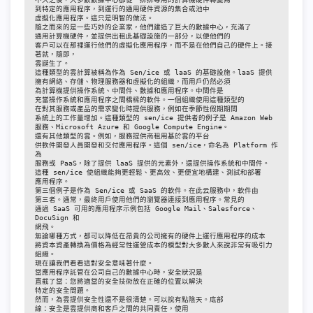
到特定的應用程序，到運行的通用硬件資源的集合或池中
虛擬化應用程序。這只是明智的做法。
隨之而來的是一些巧妙的企業家，他們建造了巨大的數據中心，充滿了
通用計算機硬件，並提供出租此基礎設施的一部分，以便他們的
客戶可以在那裡運行他們的虛擬化應用程序，而不是在他們自己的硬件上。接
著就，隨即，
雲誕生了。
這種類型的雲計算被稱為作為 Sen/ice 或 laaS 的基礎設施。laaS 提供
擁有網絡、存儲、物理服務器和虛擬化的組織，而用戶仍然必須
為計算機提供操作系統、中間件、數據和應用程序。中間件是
充當操作系統和應用程序之間橋樑的軟件。一個組織使用這種類型的
在對其服務或產品的需求變化時提供服務，例如在季節性假期期間
系統上的工作量增加。這種類型的 sen/ice 提供者的例子是 Amazon Web
服務、Microsoft Azure 和 Google Compute Engine。
還有其他類型的雲。例如，服務提供商租用基於雲的平台
供軟件開發人員開發和交付應用程序。這個 sen/ice，命名為 Platform 作
為
服務或 PaaS，除了提供 laaS 提供的元素外，還提供操作系統和中間件。
這種 sen/ice 使組織能夠更輕鬆、更高效、更便宜地構建、測試和部署
應用程序。
第三個例子是作為 Sen/ice 或 SaaS 的軟件。在此云服務中，軟件由
第三者。通常，最終用戶使用他們的瀏覽器連接到應用程序。常見的
通過 SaaS 可用的應用程序示例包括 Google Mail、Salesforce、
DocuSign 和
網飛。
無論哪種方式，都可以降低在昂貴的公司擁有的硬件上運行應用程序的成本
將資本資產轉換為價格為經常性運營成本的模型對大多數人來說非常有吸引力
組織。
現在讓我們看看這對安全意味著什麼。
當應用程序託管在公司自己的數據中心時，安全狀況是
直截了當：您將適當的安全技術放在正確的位置以解決
特定的安全問題。
然而，為雲提供安全性還不是很清楚。可以說有點陰天。底部
線：安全是雲提供商和客戶之間的共同責任，使用