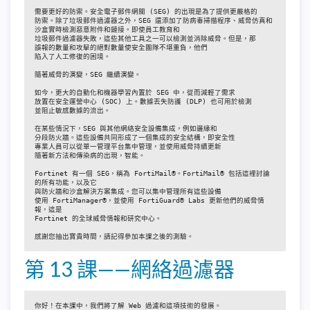
需要更好的防禦。安全電子郵件網關 (SEG) 的出現是為了提供更嚴格的

防禦。除了垃圾郵件過濾器之外，SEG 還添加了防病毒掃描程序、威脅仿真和

沙盒實時檢測惡意附件和鏈接。即使員工教育和

垃圾郵件過濾器失敗，這些其他工具之一可以檢測並消除威脅。但是，那

誤報的數量和攻擊的絕對數量使安全團隊不堪重負，他們

陷入了人工修復的困境。

隨著威脅的演變，SEG 繼續演變。

如今，更大的自動化和機器學習內置於 SEG 中，從而減輕了需求

放置在安全運營中心 (SOC) 上。數據丟失防護 (DLP) 也可用於檢測

並阻止敏感數據的流出。

在某些情況下，SEG 與其他網絡安全設備集成，例如邊緣和

分段防火牆。這些設備共同形成了一個集成的安全結構，即安全性

專業人員可以從單一管理平台集中管理，並使用威脅持續更新

隨著新方法和傳染病的出現，智能。

Fortinet 有一個 SEG，稱為 FortiMail®。FortiMail® 包括這裡討論
的所有功能，以及它

與防火牆和沙盒解決方案集成。您可以集中管理所有這些設備

使用 FortiManager®，並使用 FortiGuard® Labs 更新他們的威脅情
報，這是

Fortinet 的全球威脅情報和研究中心。

感謝您抽出寶貴時間，請記得參加本課之後的測驗。
第 13 課——網絡過濾器
你好！在本課中，我們將了解 Web 過濾和這項技術的發展。
