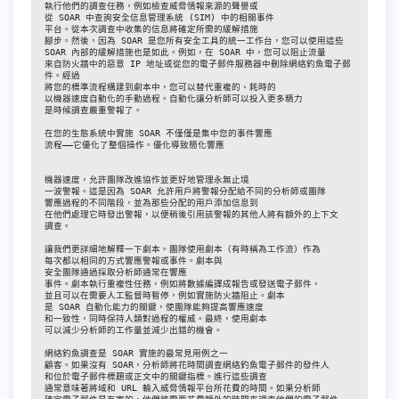
執行他們的調查任務，例如檢查威脅情報來源的聲譽或

從 SOAR 中查詢安全信息管理系統 (SIM) 中的相關事件

平台。從本次調查中收集的信息將確定所需的緩解措施

腳步。然後，因為 SOAR 是您所有安全工具的統一工作台，您可以使用這些

SOAR 內部的緩解措施也是如此。例如，在 SOAR 中，您可以阻止流量

來自防火牆中的惡意 IP 地址或從您的電子郵件服務器中刪除網絡釣魚電子郵
件。經過

將您的標準流程構建到劇本中，您可以替代重複的、耗時的

以機器速度自動化的手動過程。自動化讓分析師可以投入更多精力

是時候調查嚴重警報了。

在您的生態系統中實施 SOAR 不僅僅是集中您的事件響應

流程——它優化了整個操作。優化導致簡化響應

機器速度，允許團隊改進協作並更好地管理永無止境

一波警報。這是因為 SOAR 允許用戶將警報分配給不同的分析師或團隊

響應過程的不同階段，並為那些分配的用戶添加信息到

在他們處理它時發出警報，以便稍後引用該警報的其他人將有額外的上下文

調查。

讓我們更詳細地解釋一下劇本。團隊使用劇本（有時稱為工作流）作為

每次都以相同的方式響應警報或事件。劇本與

安全團隊通過採取分析師通常在響應

事件。劇本執行重複性任務，例如將數據編譯成報告或發送電子郵件，

並且可以在需要人工監督時暫停，例如實施防火牆阻止。劇本

是 SOAR 自動化能力的關鍵，使團隊能夠提高響應速度

和一致性，同時保持人類對過程的權威。最終，使用劇本

可以減少分析師的工作量並減少出錯的機會。

網絡釣魚調查是 SOAR 實施的最常見用例之一

顧客。如果沒有 SOAR，分析師將花時間調查網絡釣魚電子郵件的發件人

和位於電子郵件標題或正文中的關鍵指標。進行這些調查

通常意味著將域和 URL 輸入威脅情報平台所花費的時間。如果分析師
