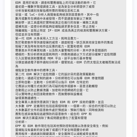
EDR 是用於檢測、調查和響應端點上的可疑活動的軟件。它

最初是一種數字取證調查工具，並為安全分析師提供了威脅

分析攻擊和識別攻擊指標所需的情報信息和工具

妥協，或 loC。分析人員隨後能夠檢測到惡意軟件，其中一些

數月或數年在網絡中未被​​發現。而不是調查攻擊以了解其

解剖學，該工具還用於實時檢測正在進行的攻擊。補救工具是

還補充說，這使分析師能夠從端點請求更多信息，禁止流程，

隔離端點，並阻止特定 IP。EDR 成長為真正的檢測和響應解決方案，

但這並非沒有問題。

第一代 EDR 大多采用人工方法，耗時且費力。

對於勒索軟件等快速發展的威脅，速度較慢。缺乏與其他安全軟件的集成

阻礙了其及時有效地作出反應的能力。配置和使用 EDR

需要高水平的專業知識，以及對大量警報的分析，其中許多是錯誤的

積極的，對分析師來說是耗時的。供應商通過以下方式部分緩解了這些問題

引入託管檢測和響應或 MDR 平台，該平台執行基本警報

分類並通過電子郵件通知分析師。儘管如此，EDR 仍然太慢且太複雜而無法成
為

端點安全軟件庫中的標準工具。

第二代 EDR 解決了這些問題。它的設計目的是政策驅動和

自動化。通過可定制的劇本，分析師現在可以指導 EDR 修復問題

立即和自動。主動地，分析師可以指示 EDR 在特定的

它應該以何種方式檢測行為可疑的程序或腳本。惡意活動觸發

自動阻止以防止數據洩露、加密和滲透網絡的企圖。它

可以實時停止和回滾勒索軟件，而無需移除設備或

破壞業務連續性。

安全專業人員很快意識到了融合 EDR 和 EPP 技術的優勢，並且

大多數 EPP 定義現在包括這兩個特徵。一個單一的、綜合的代理可以防止

大多數基於文件的惡意軟件處於預感染、預執行階段，同時檢測和

應對在感染後階段逃避預防的惡意軟件。組合的 EPP 和

EDR 解決方案還消除了集成問題並簡化了配置和管理

分析師。

EPP 和 EDR 軟件現在包括其他預防控制措施以改善安全衛生，例如

當端點沒有最新的安全補丁或運行不安全時提醒分析師

應用程序。通過識別關鍵漏洞，安全團隊可以減輕威脅並應用
