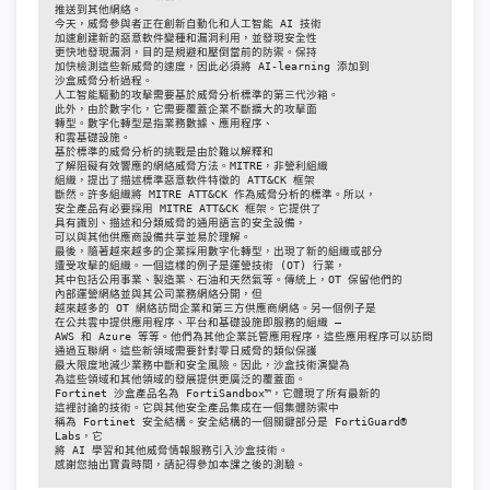
推送到其他網絡。

今天，威脅參與者正在創新自動化和人工智能 AI 技術

加速創建新的惡意軟件變種和漏洞利用，並發現安全性

更快地發現漏洞，目的是規避和壓倒當前的防禦。保持

加快檢測這些新威脅的速度，因此必須將 AI-learning 添加到

沙盒威脅分析過程。

人工智能驅動的攻擊需要基於威脅分析標準的第三代沙箱。

此外，由於數字化，它需要覆蓋企業不斷擴大的攻擊面

轉型。數字化轉型是指業務數據、應用程序、

和雲基礎設施。

基於標準的威脅分析的挑戰是由於難以解釋和

了解阻礙有效響應的網絡威脅方法。MITRE，非營利組織

組織，提出了描述標準惡意軟件特徵的 ATT&CK 框架

斷然。許多組織將 MITRE ATT&CK 作為威脅分析的標準。所以，

安全產品有必要採用 MITRE ATT&CK 框架。它提供了

具有識別、描述和分類威脅的通用語言的安全設備，

可以與其他供應商設備共享並易於理解。

最後，隨著越來越多的企業採用數字化轉型，出現了新的組織或部分

遭受攻擊的組織。一個這樣的例子是運營技術 (OT) 行業，

其中包括公用事業、製造業、石油和天然氣等。傳統上，OT 保留他們的

內部運營網絡並與其公司業務網絡分開，但

越來越多的 OT 網絡訪問企業和第三方供應商網絡。另一個例子是

在公共雲中提供應用程序、平台和基礎設施即服務的組織 —

AWS 和 Azure 等等。他們為其他企業託管應用程序，這些應用程序可以訪問

通過互聯網。這些新領域需要針對零日威脅的類似保護

最大限度地減少業務中斷和安全風險。因此，沙盒技術演變為

為這些領域和其他領域的發展提供更廣泛的覆蓋面。

Fortinet 沙盒產品名為 FortiSandbox™，它體現了所有最新的

這裡討論的技術。它與其他安全產品集成在一個集體防禦中

稱為 Fortinet 安全結構。安全結構的一個關鍵部分是 FortiGuard® 
Labs，它

將 AI 學習和其他威脅情報服務引入沙盒技術。

感謝您抽出寶貴時間，請記得參加本課之後的測驗。