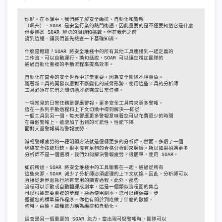
你好。在本課中，我們將了解安全編排、自動化和響應

（飆升）。SOAR 是安全行業的熱門術語，因此重要的是不僅要知道它是什麼

但要熟悉 SOAR 解決的問題和挑戰。但在我們之前

說到這裡，讓我們首先檢查一下基礎知識。

什麼是翱翔？SOAR 將安全堆棧中的所有其他工具連接到一起定義的

工作流，可以自動運行。換句話說，SOAR 可以讓您增加團隊的

通過自動化重複的手動流程來提高效率。

自動化在當今的安全世界中非常重要，因為安全團隊不堪重負。

隨著新工具的開發以應對不斷變化的威脅形勢，使用這些工具的分析師

工具必須在它們之間切換才能完成日常任務。

一項常見的日常任務是響應警報。更多安全工具帶來更多警報，

這在一系列手動過程和上下文切換中得到解決——即從

一個工具到另一個。每天響應更多警報意味著您可以花費更少的時間

在每個警報上，這增加了出錯的可能性。性能下降

面對大量警報稱為警報疲勞。

減輕警報疲勞的一種明顯方法就是僱傭更多的分析師。然而，多虧了一個

網絡安全技能短缺，根本沒有足夠的合格分析師來聘請。所以如果招聘更多

分析師不是一個選項，我們如何解決警報疲勞？很簡單，使用 SOAR。

如前所述，SOAR 將安全堆棧中的工具聯繫在一起。通過從所有

這些來源，SOAR 減少了分析師必須處理的上下文切換。因此，分析師可以

直接從源界面執行所有常用的調查過程。此外，那些

流程可以手動或自動翻譯成劇本，這是一個類似流程圖的集合

可以根據需要重複的步驟。通過使用劇本，您可以確保每一步

遵循您的標準操作程序。你也有關於到底做了什麼的數據，

何時，由誰。這種能力稱為編排和自動化。

調查是另一個重要的 SOAR 能力。當出現可疑警報時，團隊可以
