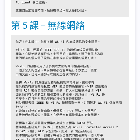
Fortinet 安全結構。

感謝您抽出寶貴時間，請記得參加本課之後的測驗。
第 5 課 – 無線網絡
你好！在本課中，您將了解 Wi-Fi 和無線網絡的安全隱患。

Wi-Fi 是一種基於 IEEE 802.11 的設備無線局域網技術

標準。它開始時規模很小，主要用於工業用途，現已發展成為最

我們所有的個人電子設備在家中或辦公室連接的常見方式。

Wi-Fi 的發展利用了許多與以太網相同的協議和技術，

一個非常大的區別。所有傳輸都在空中進行；意思是，很像

口頭交談，任何人聽都可以聽到正在說的內容。

最初 Wi-Fi 的身份驗證和隱私機制非常薄弱。該標準有

提供稱為有線等效隱私或 WEP 的加密的簡單選項。WEP 使用密鑰

使用 RC4 密鑰流加密流量。但是，有人可以很快地破壞 WEP

如果他們有合適的工具和相當強大的機器。消息傳出，Wi-Fi 是

不安全，而且剛剛開始發展的技術存在嚴重問題。

利益相關者與 IEEE 和 Wi-Fi 聯盟齊聚一堂，共同製定 Wi-Fi 保護訪問 
(WPA)。

它增加了額外的安全功能，但保留了 RC4 算法，方便用戶

升級他們的舊設備。但是，它仍然沒有解決根本的安全問題。

新標準，基於美國國家標準的高級加密標準（AES）算法

標準與技術研究所 (NIST) 也被引入為 Wi-Fi Protected Access 2

(WPA2)。這比 WEP 安全得多。此外，新的企業級認證

被添加到該技術中，創建了每種安全樣式的兩種風格。個人水平

security 繼續使用共享密碼進行網絡身份驗證和密鑰交換。這
