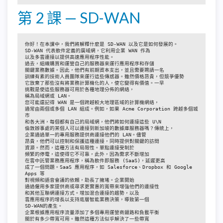
第 2 課 — SD-WAN
你好！在本課中，我們將解釋什麼是 SD-WAN 以及它是如何發展的。
SD-WAN 代表軟件定義的廣域網，它利用企業 WAN 作為
以及多雲連接以提供高速應用程序性能。
過去，組織購買和運營自己的服務器來運行應用程序和存儲
關鍵業務數據。因此，他們有前期資本支出，並且需要聘請一名
訓練有素的技術人員團隊來運行這些傳感器。雖然價格昂貴，但競爭優勢
它放棄了那些沒有將業務計算機化的人，使它變得有價值。一早
挑戰是使這些服務器可用於各種地理分佈的網絡，
稱為局域網或 LAN。
您可能還記得 WAN 是一個跨越較大地理區域的計算機網絡，
通常由兩個或多個 LAN 組成。例如，如果 Acme Corporation 跨越多個城
市
和各大洲，每個都有自己的局域網，他們將如何連接這些 U\N
倫敦辦事處的某個人可以連接到新加坡的數據庫服務器嗎？傳統上，
企業通過單一的專用服務提供商連接他們的 LAN。儘管
昂貴，他們可以控制和保護這種連接，同時提供對關鍵的訪問
資源。然而，這種方法有局限性。單點連接受制於
頻繁的停電，這使得它不可靠，此外，因為需求不斷增加
在雲中託管業務應用程序，稱為軟件即服務 (SaaS)，延遲更高
成了一個問題。SaaS 應用程序，如 Salesforce、Dropbox 和 Google 
Apps 等
對視頻和語音會議的依賴，助長了擁堵。企業開始
通過僱用多家提供商或尋求更實惠的寬帶來增強他們的連接性
和其他互聯網連接方式。增加混合連接的趨勢，以及
雲應用程序的增長以支持底層智能業務決策，導致第一個
SD-WAN的產生。
企業根據應用程序流量添加了多個專用運營商鏈路和負載平衡
關於有多少帶寬可用。雖然這種方法似乎解決了一些帶寬