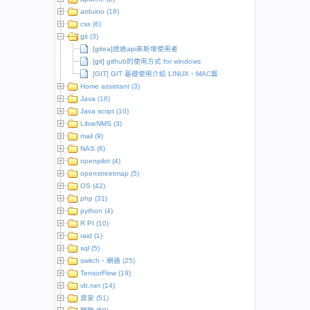
arduino (18)
css (6)
git (3)
[gitea]透過api來新增使用者
[git] github的使用方式 for windows
[GIT] GIT 基礎使用介紹 LINUX、MAC篇
Home assistant (3)
Java (16)
Java script (10)
LibreNMS (3)
mail (9)
NAS (6)
openpilot (4)
openstreetmap (5)
OS (42)
php (31)
python (4)
R PI (10)
raid (1)
sql (5)
switch、網通 (25)
TensorFlow (19)
vb.net (14)
資安 (51)