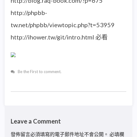
http://blog.faq-book.com/?p=675
http://phpbb-
tw.net/phpbb/viewtopic.php?t=53959
http://ihower.tw/git/intro.html 必看
Be the First to comment.
Leave a Comment
發佈留言必須填寫的電子郵件地址不會公開。
必填欄